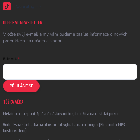
@earplugs.cz
ODEBÍRAT NEWSLETTER
Vložte svůj e-mail a my vám budeme zasílat informace o nových
produktech na našem e-shopu.
E-MAIL
PŘIHLÁSIT SE
TĚŽKÁ VĚDA
Melatonin na spaní: Správné dávkování, kdy ho užít a na co si dát pozor
Vodotěsná sluchátka na plavání: Jak vybrat a na co fungují (Bluetooth, MP3 i
kostní vedení)