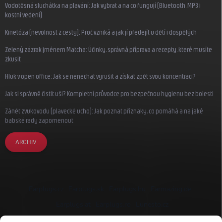
Vodotěsná sluchátka na plavání: Jak vybrat a na co fungují (Bluetooth, MP3 i
kostní vedení)
Kinetóza (nevolnost z cesty): Proč vzniká a jak jí předejít u dětí i dospělých
Zelený zázrak jménem Matcha: Účinky, správná příprava a recepty, které musíte
zkusit
Hluk v open office: Jak se nenechat vyrušit a získat zpět svou koncentraci?
Jak si správně čistit uši? Kompletní průvodce pro bezpečnou hygienu bez bolesti
Zánět zvukovodu (plavecké ucho): Jak poznat příznaky, co pomáhá a na jaké
babské rady zapomenout
ARCHIV
Earplugs.cz
Earplugs.sk
Earplugs.hu
Earmazing.de
Earplugs.at
Earplugs.ro
Lunesto.cz