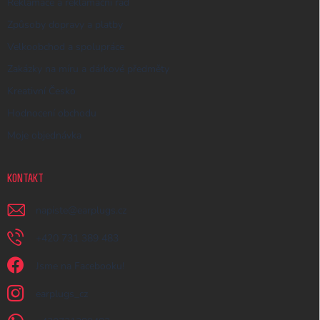
Reklamace a reklamační řád
Způsoby dopravy a platby
Velkoobchod a spolupráce
Zakázky na míru a dárkové předměty
Kreativní Česko
Hodnocení obchodu
Moje objednávka
KONTAKT
napiste
@
earplugs.cz
+420 731 389 483
Jsme na Facebooku!
earplugs_cz