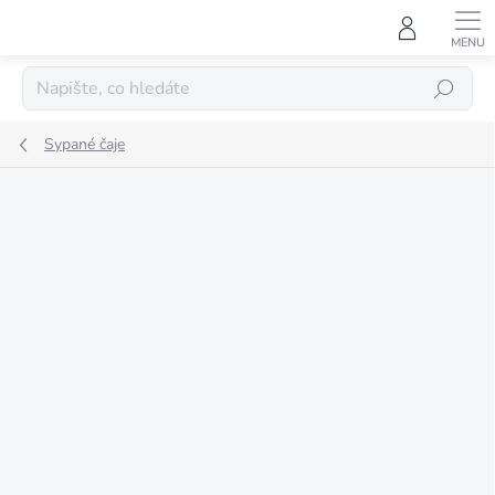
Přejít
na
obsah
HLEDAT
Sypané čaje