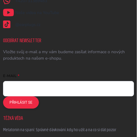
+420731389483
Naše videa na YouTube
@earplugs.cz
ODEBÍRAT NEWSLETTER
Vložte svůj e-mail a my vám budeme zasílat informace o nových
produktech na našem e-shopu.
E-MAIL
PŘIHLÁSIT SE
TĚŽKÁ VĚDA
Melatonin na spaní: Správné dávkování, kdy ho užít a na co si dát pozor