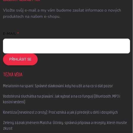
Vložte svůj e-mail a my vám budeme zasílat informace o nových
produktech na našem e-shopu.
E-MAIL
PŘIHLÁSIT SE
TĚŽKÁ VĚDA
Melatonin na spaní: Správné dávkování, kdy ho užít a na co si dát pozor
Vodotěsná sluchátka na plavání: Jak vybrat a na co fungují (Bluetooth, MP3 i
kostní vedení)
Kinetóza (nevolnost z cesty): Proč vzniká a jak jí předejít u dětí i dospělých
Zelený zázrak jménem Matcha: Účinky, správná příprava a recepty, které musíte
zkusit