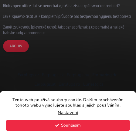
Hluk v open office: Jak se nenechat vyrušit a získat zpět svou koncentraci?
Jak si správně čistit uši? Kompletní průvodce pro bezpečnou hygienu bez bolesti
Zánět zvukovodu (plavecké ucho): Jak poznat příznaky, co pomáhá a na jaké
babské rady zapomenout
ARCHIV
Earplugs.cz
Earplugs.sk
Earplugs.hu
Earmazing.de
Earplugs.at
Earplugs.ro
Lunesto.cz
Tento web používá soubory cookie. Dalším procházením
tohoto webu vyjadřujete souhlas s jejich používáním.
Nastavení
Copyright 2026
Earplugs.cz
. Všechna práva vyhrazena.
Souhlasím
Vytvořil Shoptet