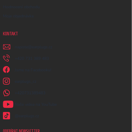
Hodnocení obchodu
Moje objednávka
KONTAKT
napiste
@
earplugs.cz
+420 731 389 483
Jsme na Facebooku!
earplugs_cz
+420731389483
Naše videa na YouTube
@earplugs.cz
ODEBÍRAT NEWSLETTER