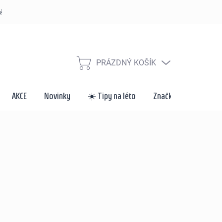
řád
Způsoby dopravy a platby
Velkoobchod a spolupráce
Za
PRÁZDNÝ KOŠÍK
NÁKUPNÍ
KOŠÍK
AKCE
Novinky
☀️ Tipy na léto
Značky