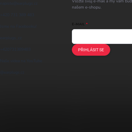
Vložte svůj e-mail a my vám bud
napiste
@
earplugs.cz
našem e-shopu.
+420 731 389 483
E-MAIL
Jsme na Facebooku!
earplugs_cz
+420731389483
PŘIHLÁSIT SE
Naše videa na YouTube
@earplugs.cz