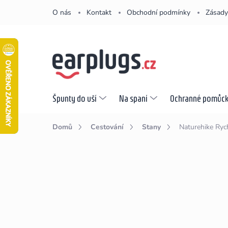
Přejít
O nás
Kontakt
Obchodní podmínky
Zásady
na
obsah
Špunty do uší
Na spaní
Ochranné pomůc
Domů
Cestování
Stany
Naturehike Ryc