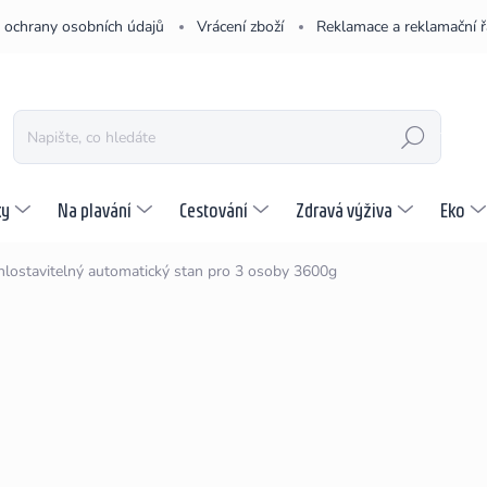
 ochrany osobních údajů
Vrácení zboží
Reklamace a reklamační 
HLEDAT
ky
Na plavání
Cestování
Zdravá výživa
Eko
hlostavitelný automatický stan pro 3 osoby 3600g