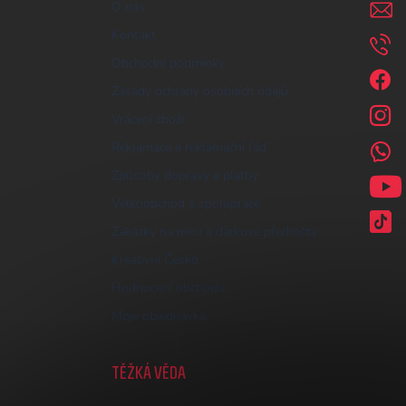
O nás
Kontakt
Obchodní podmínky
Zásady ochrany osobních údajů
Vrácení zboží
Reklamace a reklamační řád
Způsoby dopravy a platby
Velkoobchod a spolupráce
Zakázky na míru a dárkové předměty
Kreativní Česko
Hodnocení obchodu
Moje objednávka
TĚŽKÁ VĚDA