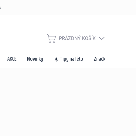
řád
Způsoby dopravy a platby
Velkoobchod a spolupráce
Za
PRÁZDNÝ KOŠÍK
NÁKUPNÍ
KOŠÍK
AKCE
Novinky
☀️ Tipy na léto
Značky