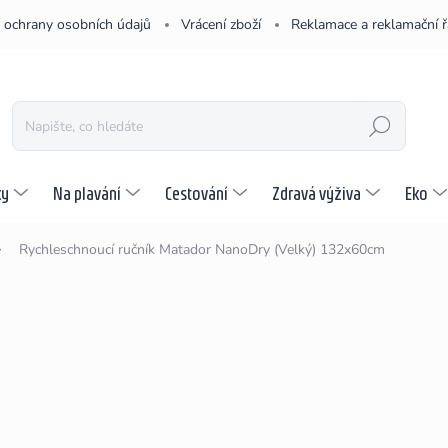
 ochrany osobních údajů
Vrácení zboží
Reklamace a reklamační 
HLEDAT
ky
Na plavání
Cestování
Zdravá výživa
Eko
Rychleschnoucí ručník Matador NanoDry (Velký) 132x60cm