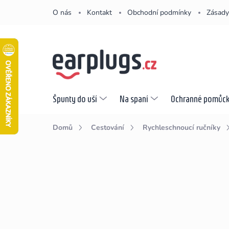
Přejít
O nás
Kontakt
Obchodní podmínky
Zásady
na
obsah
Špunty do uší
Na spaní
Ochranné pomůc
Domů
Cestování
Rychleschnoucí ručníky