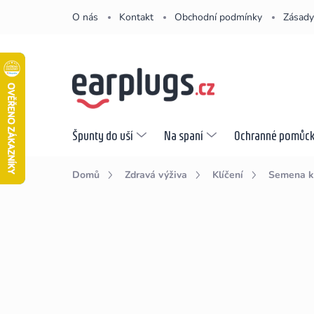
Přejít
O nás
Kontakt
Obchodní podmínky
Zásady
na
obsah
Špunty do uší
Na spaní
Ochranné pomůc
Domů
Zdravá výživa
Klíčení
Semena ke