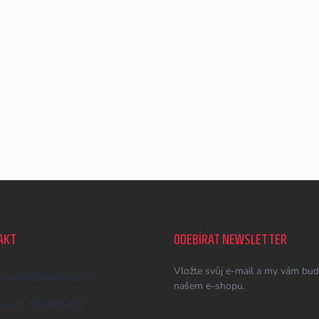
AKT
ODEBÍRAT NEWSLETTER
Vložte svůj e-mail a my vám bud
napiste
@
earplugs.cz
našem e-shopu.
+420 731 389 483