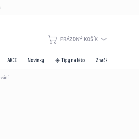
řád
Způsoby dopravy a platby
Velkoobchod a spolupráce
Za
PRÁZDNÝ KOŠÍK
NÁKUPNÍ
KOŠÍK
AKCE
Novinky
☀️ Tipy na léto
Značky
ování