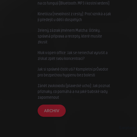
na co fungují (Bluetooth, MP3 i kostní vedení)
Kinetóza (nevolnost z cesty): Proč vzniká a jak
jí předejít u dětí i dospělých
Zelený zázrak jménem Matcha: Účinky,
správná příprava a recepty, které musíte
zkusit
Hluk v open office: Jak se nenechat vyrušit a
získat zpět svou koncentraci?
Jak si správně čistit uši? Kompletní průvodce
pro bezpečnou hygienu bez bolesti
Zánět zvukovodu (plavecké ucho): Jak poznat
příznaky, co pomáhá a na jaké babské rady
zapomenout
ARCHIV
Earplugs.