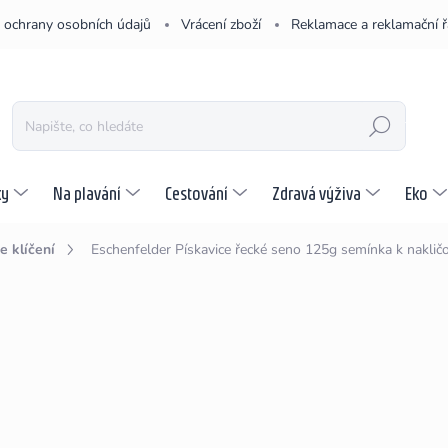
 ochrany osobních údajů
Vrácení zboží
Reklamace a reklamační 
HLEDAT
ky
Na plavání
Cestování
Zdravá výživa
Eko
 klíčení
Eschenfelder Pískavice řecké seno 125g
semínka k naklič