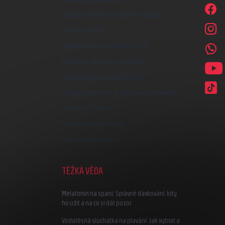
Zásady ochrany osobních údajů
Vrácení zboží
Reklamace a reklamační řád
Způsoby dopravy a platby
Velkoobchod a spolupráce
Zakázky na míru a dárkové předměty
Kreativní Česko
Hodnocení obchodu
Moje objednávka
TĚŽKÁ VĚDA
Melatonin na spaní: Správné dávkování, kdy
ho užít a na co si dát pozor
Vodotěsná sluchátka na plavání: Jak vybrat a