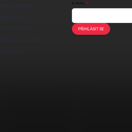
E-MAIL
Jsme na Facebooku!
earplugs_cz
+420731389483
PŘIHLÁSIT SE
Naše videa na YouTube
@earplugs.cz