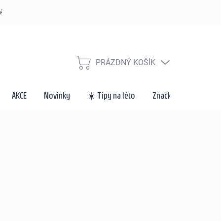
řád
Způsoby dopravy a platby
Velkoobchod a spolupráce
Za
PRÁZDNÝ KOŠÍK
NÁKUPNÍ
KOŠÍK
AKCE
Novinky
☀️ Tipy na léto
Značky