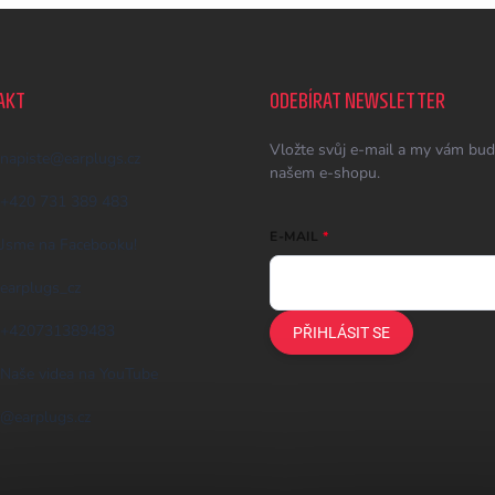
AKT
ODEBÍRAT NEWSLETTER
Vložte svůj e-mail a my vám bud
napiste
@
earplugs.cz
našem e-shopu.
+420 731 389 483
E-MAIL
Jsme na Facebooku!
earplugs_cz
+420731389483
PŘIHLÁSIT SE
Naše videa na YouTube
@earplugs.cz