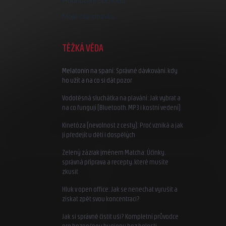
Hodnocení obchodu
Moje objednávka
TĚŽKÁ VĚDA
Melatonin na spaní: Správné dávkování, kdy
ho užít a na co si dát pozor
Vodotěsná sluchátka na plavání: Jak vybrat a
na co fungují (Bluetooth, MP3 i kostní vedení)
Kinetóza (nevolnost z cesty): Proč vzniká a jak
jí předejít u dětí i dospělých
Zelený zázrak jménem Matcha: Účinky,
správná příprava a recepty, které musíte
zkusit
Hluk v open office: Jak se nenechat vyrušit a
získat zpět svou koncentraci?
Jak si správně čistit uši? Kompletní průvodce