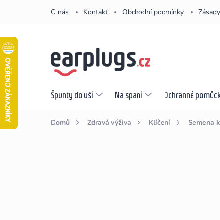
Přejít
O nás
Kontakt
Obchodní podmínky
Zásady
na
obsah
Špunty do uší
Na spaní
Ochranné pomůc
Domů
Zdravá výživa
Klíčení
Semena ke