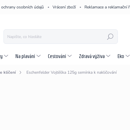
 ochrany osobních údajů
Vrácení zboží
Reklamace a reklamační 
HLEDAT
ky
Na plavání
Cestování
Zdravá výživa
Eko
 klíčení
Eschenfelder Vojtěška 125g
semínka k nakličování