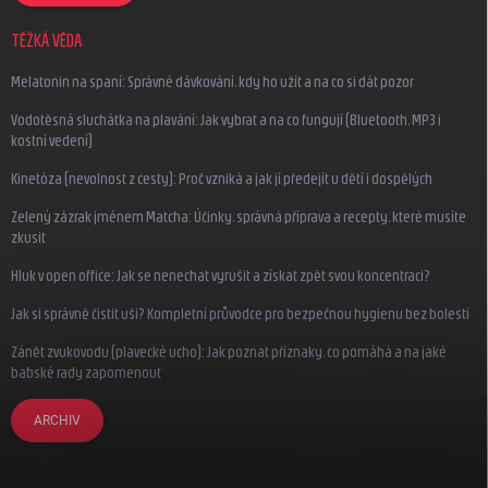
TĚŽKÁ VĚDA
Melatonin na spaní: Správné dávkování, kdy ho užít a na co si dát pozor
Vodotěsná sluchátka na plavání: Jak vybrat a na co fungují (Bluetooth, MP3 i
kostní vedení)
Kinetóza (nevolnost z cesty): Proč vzniká a jak jí předejít u dětí i dospělých
Zelený zázrak jménem Matcha: Účinky, správná příprava a recepty, které musíte
zkusit
Hluk v open office: Jak se nenechat vyrušit a získat zpět svou koncentraci?
Jak si správně čistit uši? Kompletní průvodce pro bezpečnou hygienu bez bolesti
Zánět zvukovodu (plavecké ucho): Jak poznat příznaky, co pomáhá a na jaké
babské rady zapomenout
ARCHIV