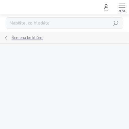
Přejít
na
obsah
HLEDAT
Semena ke klíčení