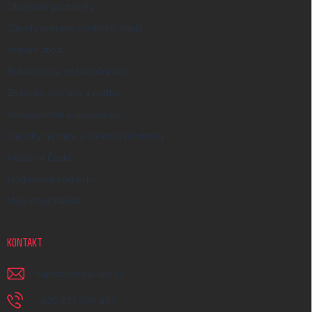
Obchodní podmínky
Zásady ochrany osobních údajů
Vrácení zboží
Reklamace a reklamační řád
Způsoby dopravy a platby
Velkoobchod a spolupráce
Zakázky na míru a dárkové předměty
Kreativní Česko
Hodnocení obchodu
Moje objednávka
KONTAKT
napiste
@
earplugs.cz
+420 731 389 483