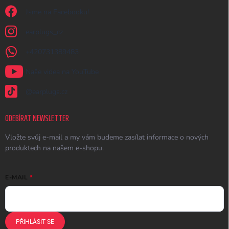
Jsme na Facebooku!
earplugs_cz
+420731389483
Naše videa na YouTube
@earplugs.cz
ODEBÍRAT NEWSLETTER
Vložte svůj e-mail a my vám budeme zasílat informace o nových
produktech na našem e-shopu.
E-MAIL
PŘIHLÁSIT SE