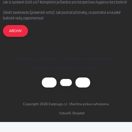
Jak si správně čistit uši? Kompletní průvodce pro bezpečnou hygienu bez bolesti
Zánět zvukovodu (plavecké ucho): Jak poznat příznaky, co pomáhá a na jaké
babské rady zapomenout
ARCHIV
Earplugs.cz
Earplugs.sk
Earplugs.hu
Earmazing.de
Earplugs.at
Earplugs.ro
Lunesto.cz
Copyright 2026
Earplugs.cz
. Všechna práva vyhrazena.
Vytvořil Shoptet