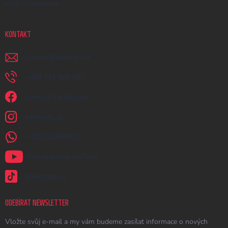
Moje objednávka
KONTAKT
napiste
@
earplugs.cz
+420 731 389 483
Jsme na Facebooku!
earplugs_cz
+420731389483
Naše videa na YouTube
@earplugs.cz
ODEBÍRAT NEWSLETTER
Vložte svůj e-mail a my vám budeme zasílat informace o nových