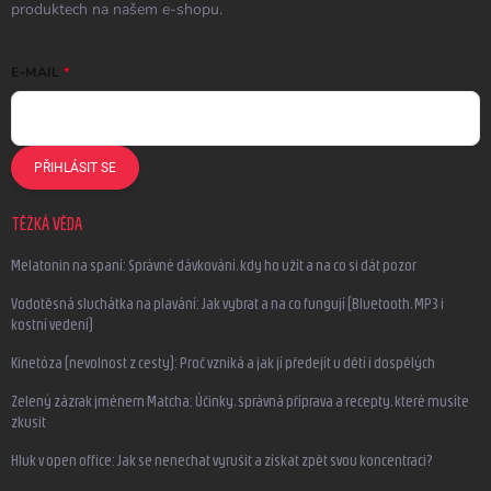
produktech na našem e-shopu.
E-MAIL
PŘIHLÁSIT SE
TĚŽKÁ VĚDA
Melatonin na spaní: Správné dávkování, kdy ho užít a na co si dát pozor
Vodotěsná sluchátka na plavání: Jak vybrat a na co fungují (Bluetooth, MP3 i
kostní vedení)
Kinetóza (nevolnost z cesty): Proč vzniká a jak jí předejít u dětí i dospělých
Zelený zázrak jménem Matcha: Účinky, správná příprava a recepty, které musíte
zkusit
Hluk v open office: Jak se nenechat vyrušit a získat zpět svou koncentraci?