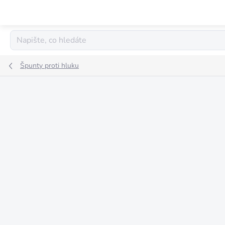
Přejít
na
obsah
Špunty proti hluku