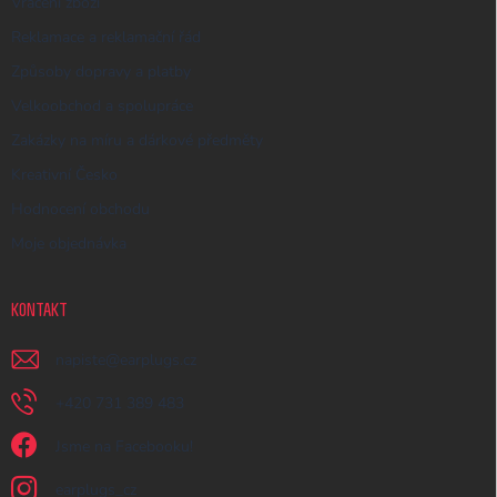
Vrácení zboží
Reklamace a reklamační řád
Způsoby dopravy a platby
Velkoobchod a spolupráce
Zakázky na míru a dárkové předměty
Kreativní Česko
Hodnocení obchodu
Moje objednávka
KONTAKT
napiste
@
earplugs.cz
+420 731 389 483
Jsme na Facebooku!
earplugs_cz