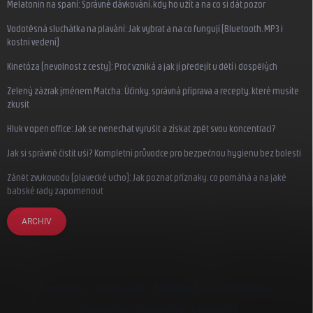
Melatonin na spaní: Správné dávkování, kdy ho užít a na co si dát pozor
Vodotěsná sluchátka na plavání: Jak vybrat a na co fungují (Bluetooth, MP3 i
kostní vedení)
Kinetóza (nevolnost z cesty): Proč vzniká a jak jí předejít u dětí i dospělých
Zelený zázrak jménem Matcha: Účinky, správná příprava a recepty, které musíte
zkusit
Hluk v open office: Jak se nenechat vyrušit a získat zpět svou koncentraci?
Jak si správně čistit uši? Kompletní průvodce pro bezpečnou hygienu bez bolesti
Zánět zvukovodu (plavecké ucho): Jak poznat příznaky, co pomáhá a na jaké
babské rady zapomenout
ARCHIV
Earplugs.cz
Earplugs.sk
Earplugs.hu
Earmazing.de
Earplugs.at
Earplugs.ro
Lunesto.cz