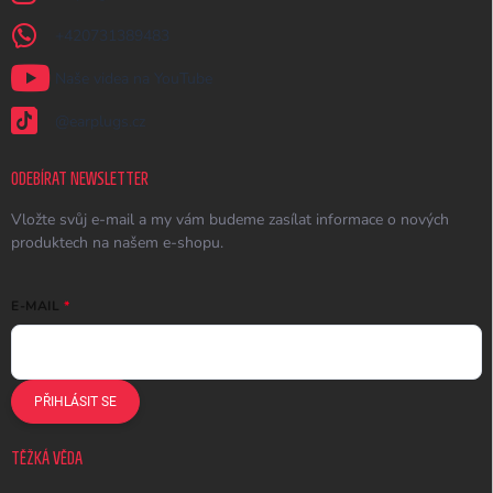
+420731389483
Naše videa na YouTube
@earplugs.cz
ODEBÍRAT NEWSLETTER
Vložte svůj e-mail a my vám budeme zasílat informace o nových
produktech na našem e-shopu.
E-MAIL
PŘIHLÁSIT SE
TĚŽKÁ VĚDA