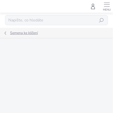
Přejít
na
obsah
HLEDAT
Semena ke klíčení