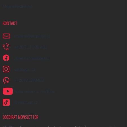
Moje objednávka
KONTAKT
napiste
@
earplugs.cz
+420 731 389 483
Jsme na Facebooku!
earplugs_cz
+420731389483
Naše videa na YouTube
@earplugs.cz
ODEBÍRAT NEWSLETTER