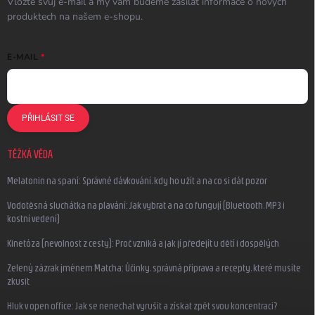
Vložte svůj e-mail a my vám budeme zasílat informace o nových
produktech na našem e-shopu.
E-MAIL
PŘIHLÁSIT SE
TĚŽKÁ VĚDA
Melatonin na spaní: Správné dávkování, kdy ho užít a na co si dát pozor
Vodotěsná sluchátka na plavání: Jak vybrat a na co fungují (Bluetooth, MP3 i
kostní vedení)
Kinetóza (nevolnost z cesty): Proč vzniká a jak jí předejít u dětí i dospělých
Zelený zázrak jménem Matcha: Účinky, správná příprava a recepty, které musíte
zkusit
Hluk v open office: Jak se nenechat vyrušit a získat zpět svou koncentraci?