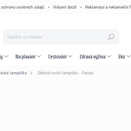
 ochrany osobních údajů
Vrácení zboží
Reklamace a reklamační 
HLEDAT
ky
Na plavání
Cestování
Zdravá výživa
Eko
tské lampičky
Dětská noční lampička - Panda