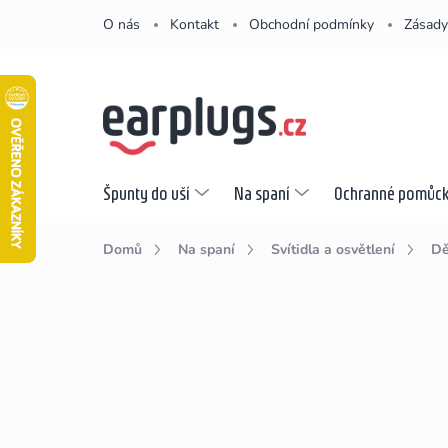
Přejít
O nás
Kontakt
Obchodní podmínky
Zásady
na
obsah
Špunty do uší
Na spaní
Ochranné pomůc
Domů
Na spaní
Svítidla a osvětlení
Dě