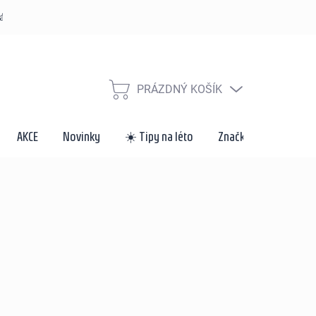
řád
Způsoby dopravy a platby
Velkoobchod a spolupráce
Za
PRÁZDNÝ KOŠÍK
NÁKUPNÍ
KOŠÍK
AKCE
Novinky
☀️ Tipy na léto
Značky