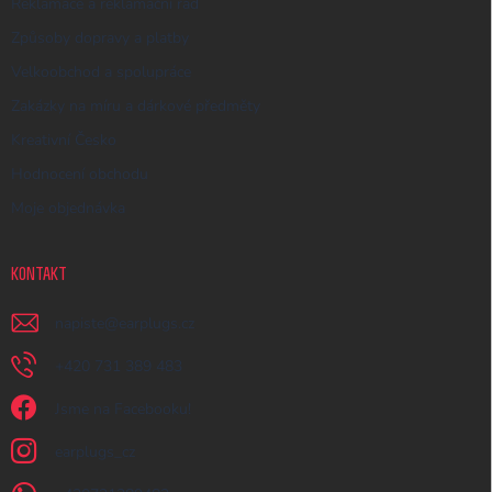
Reklamace a reklamační řád
Způsoby dopravy a platby
Velkoobchod a spolupráce
Zakázky na míru a dárkové předměty
Kreativní Česko
Hodnocení obchodu
Moje objednávka
KONTAKT
napiste
@
earplugs.cz
+420 731 389 483
Jsme na Facebooku!
earplugs_cz