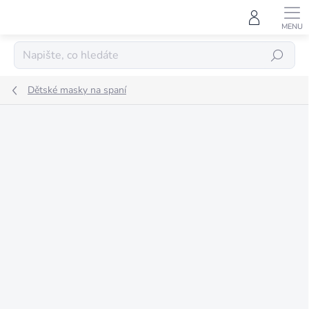
Přejít
na
obsah
HLEDAT
Dětské masky na spaní