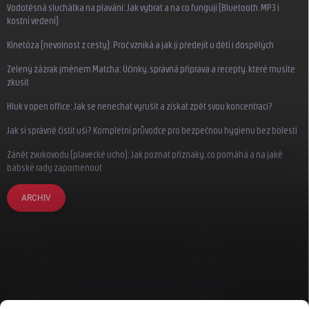
Vodotěsná sluchátka na plavání: Jak vybrat a na co fungují (Bluetooth, MP3 i
kostní vedení)
Kinetóza (nevolnost z cesty): Proč vzniká a jak jí předejít u dětí i dospělých
Zelený zázrak jménem Matcha: Účinky, správná příprava a recepty, které musíte
zkusit
Hluk v open office: Jak se nenechat vyrušit a získat zpět svou koncentraci?
Jak si správně čistit uši? Kompletní průvodce pro bezpečnou hygienu bez bolesti
Zánět zvukovodu (plavecké ucho): Jak poznat příznaky, co pomáhá a na jaké
babské rady zapomenout
ARCHIV
Earplugs.cz
Earplugs.sk
Earplugs.hu
Earmazing.de
Earplugs.at
Earplugs.ro
Lunesto.cz