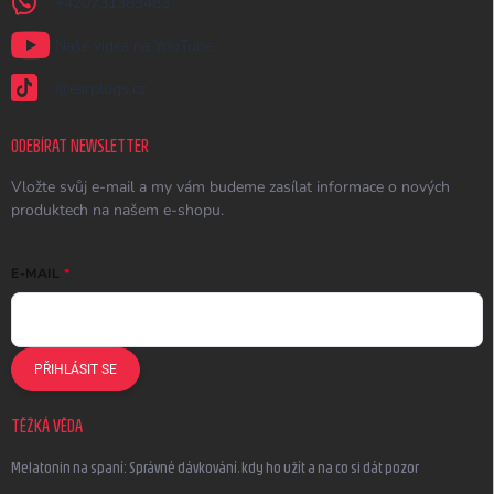
+420731389483
Naše videa na YouTube
@earplugs.cz
ODEBÍRAT NEWSLETTER
Vložte svůj e-mail a my vám budeme zasílat informace o nových
produktech na našem e-shopu.
E-MAIL
PŘIHLÁSIT SE
TĚŽKÁ VĚDA
Melatonin na spaní: Správné dávkování, kdy ho užít a na co si dát pozor