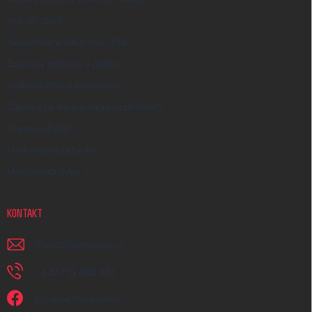
Vrácení zboží
Reklamace a reklamační řád
Způsoby dopravy a platby
Velkoobchod a spolupráce
Zakázky na míru a dárkové předměty
Kreativní Česko
Hodnocení obchodu
Moje objednávka
KONTAKT
napiste
@
earplugs.cz
+420 731 389 483
Jsme na Facebooku!