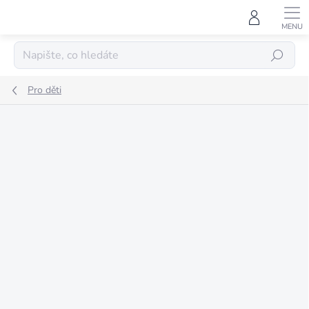
Přejít
na
obsah
HLEDAT
Pro děti