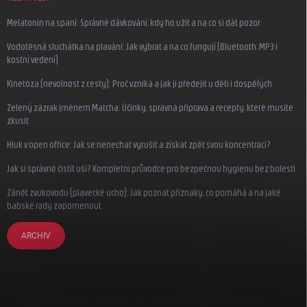
Melatonin na spaní: Správné dávkování, kdy ho užít a na co si dát pozor
Vodotěsná sluchátka na plavání: Jak vybrat a na co fungují (Bluetooth, MP3 i
kostní vedení)
Kinetóza (nevolnost z cesty): Proč vzniká a jak jí předejít u dětí i dospělých
Zelený zázrak jménem Matcha: Účinky, správná příprava a recepty, které musíte
zkusit
Hluk v open office: Jak se nenechat vyrušit a získat zpět svou koncentraci?
Jak si správně čistit uši? Kompletní průvodce pro bezpečnou hygienu bez bolesti
Zánět zvukovodu (plavecké ucho): Jak poznat příznaky, co pomáhá a na jaké
babské rady zapomenout
ARCHIV
Earplugs.cz
Earplugs.sk
Earplugs.hu
Earmazing.de