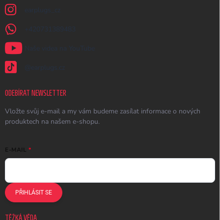
earplugs_cz
+420731389483
Naše videa na YouTube
@earplugs.cz
ODEBÍRAT NEWSLETTER
Vložte svůj e-mail a my vám budeme zasílat informace o nových
produktech na našem e-shopu.
E-MAIL
PŘIHLÁSIT SE
TĚŽKÁ VĚDA