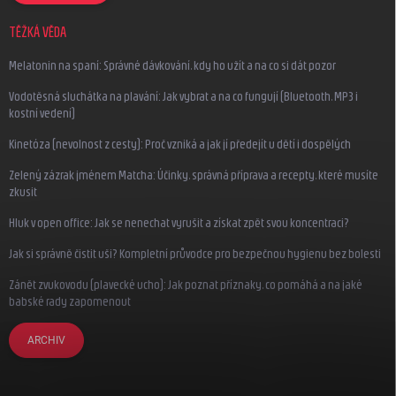
TĚŽKÁ VĚDA
Melatonin na spaní: Správné dávkování, kdy ho užít a na co si dát pozor
Vodotěsná sluchátka na plavání: Jak vybrat a na co fungují (Bluetooth, MP3 i
kostní vedení)
Kinetóza (nevolnost z cesty): Proč vzniká a jak jí předejít u dětí i dospělých
Zelený zázrak jménem Matcha: Účinky, správná příprava a recepty, které musíte
zkusit
Hluk v open office: Jak se nenechat vyrušit a získat zpět svou koncentraci?
Jak si správně čistit uši? Kompletní průvodce pro bezpečnou hygienu bez bolesti
Zánět zvukovodu (plavecké ucho): Jak poznat příznaky, co pomáhá a na jaké
babské rady zapomenout
ARCHIV