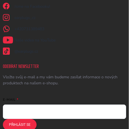
Jsme na Facebooku!
earplugs_cz
+420731389483
Naše videa na YouTube
@earplugs.cz
ODEBÍRAT NEWSLETTER
Vložte svůj e-mail a my vám budeme zasílat informace o nových
produktech na našem e-shopu.
E-MAIL
PŘIHLÁSIT SE