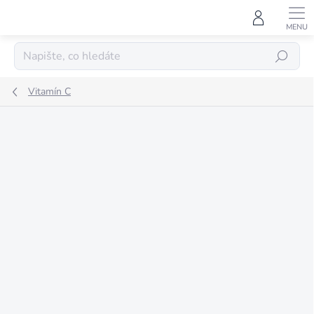
Přejít
na
obsah
HLEDAT
Vitamín C