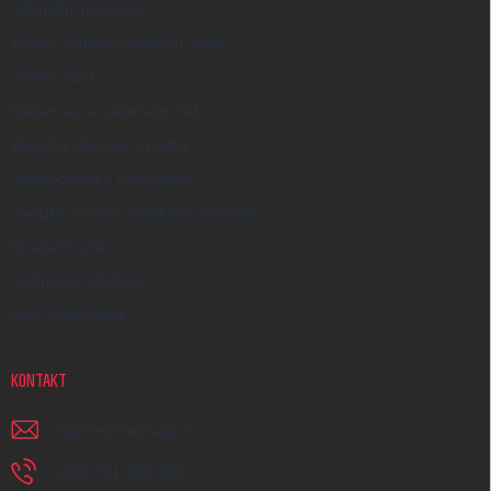
Obchodní podmínky
Zásady ochrany osobních údajů
Vrácení zboží
Reklamace a reklamační řád
Způsoby dopravy a platby
Velkoobchod a spolupráce
Zakázky na míru a dárkové předměty
Kreativní Česko
Hodnocení obchodu
Moje objednávka
KONTAKT
napiste
@
earplugs.cz
+420 731 389 483