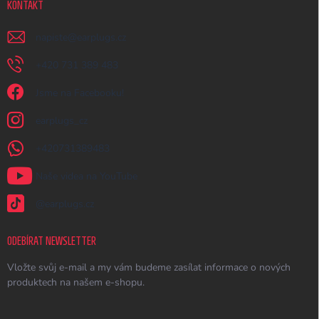
KONTAKT
napiste
@
earplugs.cz
+420 731 389 483
Jsme na Facebooku!
earplugs_cz
+420731389483
Naše videa na YouTube
@earplugs.cz
ODEBÍRAT NEWSLETTER
Vložte svůj e-mail a my vám budeme zasílat informace o nových
produktech na našem e-shopu.