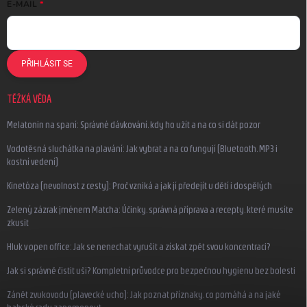
E-MAIL
PŘIHLÁSIT SE
TĚŽKÁ VĚDA
Melatonin na spaní: Správné dávkování, kdy ho užít a na co si dát pozor
Vodotěsná sluchátka na plavání: Jak vybrat a na co fungují (Bluetooth, MP3 i
kostní vedení)
Kinetóza (nevolnost z cesty): Proč vzniká a jak jí předejít u dětí i dospělých
Zelený zázrak jménem Matcha: Účinky, správná příprava a recepty, které musíte
zkusit
Hluk v open office: Jak se nenechat vyrušit a získat zpět svou koncentraci?
Jak si správně čistit uši? Kompletní průvodce pro bezpečnou hygienu bez bolesti
Zánět zvukovodu (plavecké ucho): Jak poznat příznaky, co pomáhá a na jaké