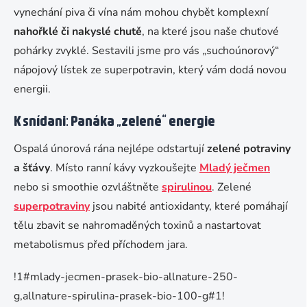
vynechání piva či vína nám mohou chybět komplexní
nahořklé či nakyslé chutě
, na které jsou naše chuťové
pohárky zvyklé. Sestavili jsme pro vás „suchoúnorový“
nápojový lístek ze superpotravin, který vám dodá novou
energii.
K snídani: Panáka „zelené“ energie
Ospalá únorová rána nejlépe odstartují
zelené potraviny
a šťávy
. Místo ranní kávy vyzkoušejte
Mladý ječmen
nebo si smoothie ozvláštněte
spirulinou
. Zelené
superpotraviny
jsou nabité antioxidanty, které pomáhají
tělu zbavit se nahromaděných toxinů a nastartovat
metabolismus před příchodem jara.
!1#mlady-jecmen-prasek-bio-allnature-250-
g,allnature-spirulina-prasek-bio-100-g#1!