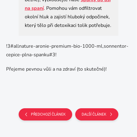
na spaní
. Pomohou vám odfiltrovat
okolní hluk a zajistí hluboký odpočinek,
který tělo při detoxikaci tolik potřebuje.
!3#allnature-aronie-premium-bio-1000-ml,sonnentor-
cepice-plna-spanku#3!
Přejeme pevnou vůli a na zdraví (to skutečné)!
PŘEDCHOZÍ ČLÁNEK
DALŠÍ ČLÁNEK