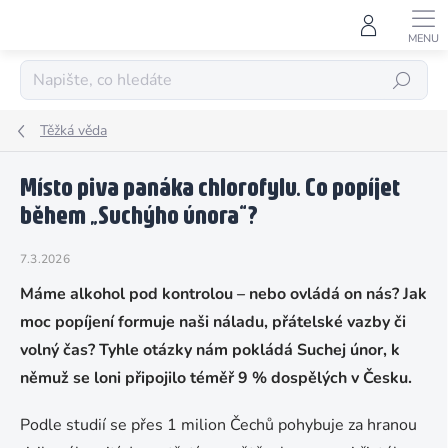
Přejít
na
obsah
HLEDAT
Těžká věda
Místo piva panáka chlorofylu. Co popíjet
během „Suchýho února“?
7.3.2026
Máme alkohol pod kontrolou – nebo ovládá on nás? Jak
moc popíjení formuje naši náladu, přátelské vazby či
volný čas? Tyhle otázky nám pokládá Suchej únor, k
němuž se loni připojilo téměř 9 % dospělých v Česku.
Podle studií se přes 1 milion Čechů pohybuje za hranou