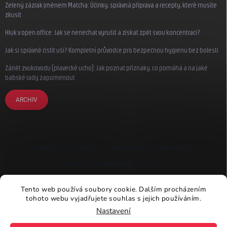
Zelený zázrak jménem Matcha: Účinky, správná příprava a recepty, které musíte
zkusit
Hluk v open office: Jak se nenechat vyrušit a získat zpět svou koncentraci?
Jak si správně čistit uši? Kompletní průvodce pro bezpečnou hygienu bez bolesti
Zánět zvukovodu (plavecké ucho): Jak poznat příznaky, co pomáhá a na jaké
babské rady zapomenout
ARCHIV
Earplugs.cz
Earplugs.sk
Earplugs.hu
Earmazing.de
Earplugs.at
Earplugs.ro
Lunesto.cz
Tento web používá soubory cookie. Dalším procházením
tohoto webu vyjadřujete souhlas s jejich používáním.
Nastavení
Copyright 2026
Earplugs.cz
. Všechna práva vyhrazena.