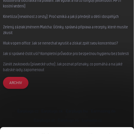
Vodotěsná sluchátka na plavání: Jak vybrat a na co fungují (Bluetooth, MP3 i
kostní vedení)
Kinetóza (nevolnost z cesty): Proč vzniká a jak jí předejít u dětí i dospělých
Zelený zázrak jménem Matcha: Účinky, správná příprava a recepty, které musíte
zkusit
Hluk v open office: Jak se nenechat vyrušit a získat zpět svou koncentraci?
Jak si správně čistit uši? Kompletní průvodce pro bezpečnou hygienu bez bolesti
Zánět zvukovodu (plavecké ucho): Jak poznat příznaky, co pomáhá a na jaké
babské rady zapomenout
ARCHIV
Earplugs.cz
Earplugs.sk
Earplugs.hu
Earmazing.de
Earplugs.at
Earplugs.ro
Lunesto.cz