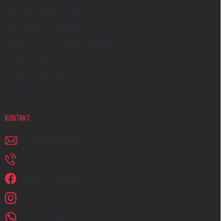
Způsoby dopravy a platby
Velkoobchod a spolupráce
Zakázky na míru a dárkové předměty
Kreativní Česko
Hodnocení obchodu
Moje objednávka
KONTAKT
napiste
@
earplugs.cz
+420 731 389 483
Jsme na Facebooku!
earplugs_cz
+420731389483