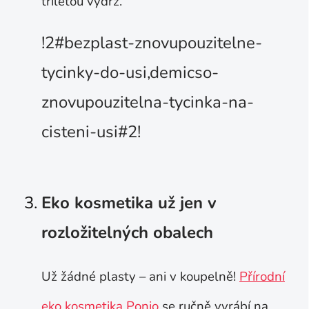
tříletou výdrž.
!2#bezplast-znovupouzitelne-
tycinky-do-usi,demicso-
znovupouzitelna-tycinka-na-
cisteni-usi#2!
Eko kosmetika už jen v
rozložitelných obalech
Už žádné plasty – ani v koupelně!
Přírodní
eko kosmetika Ponio
se ručně vyrábí na