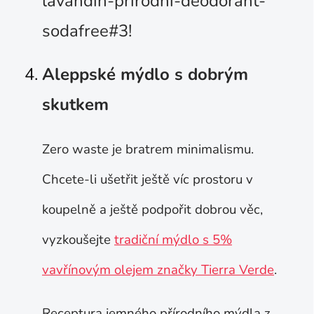
lavandin-prirodni-deodorant-
sodafree#3!
Aleppské mýdlo s dobrým
skutkem
Zero waste je bratrem minimalismu.
Chcete-li ušetřit ještě víc prostoru v
koupelně a ještě podpořit dobrou věc,
vyzkoušejte
tradiční mýdlo s 5%
vavřínovým olejem značky Tierra Verde
.
Receptura jemného přírodního mýdla z