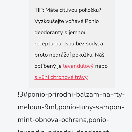
TIP: Máte citlivou pokožku?
Vyzkoušejte voňavé Ponio
deodoranty s jemnou
recepturou. Jsou bez sody, a
proto nedráždí pokožku. Náš
oblíbený je
levandulový
nebo
s vůní citronové trávy
!3#ponio-prirodni-balzam-na-rty-
meloun-9ml,ponio-tuhy-sampon-
mint-obnova-ochrana,ponio-