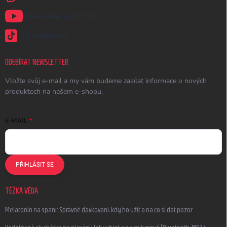
Naše videa na YouTube
@earplugs.cz
ODEBÍRAT NEWSLETTER
Vložte svůj e-mail a my vám budeme zasílat informace o nových
produktech na našem e-shopu.
E-MAIL
PŘIHLÁSIT SE
TĚŽKÁ VĚDA
Melatonin na spaní: Správné dávkování, kdy ho užít a na co si dát pozor