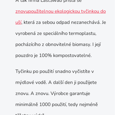
A tak firma LastSwab přišla se
znovupoužitelnou ekologickou tyčinkou do
uší
, která za sebou odpad nezanechává. Je
vyrobená ze speciálního termoplastu,
pocházícího z obnovitelné biomasy. I její
pouzdro je 100% kompostovatelné.
Tyčinku po použití snadno vyčistíte v
mýdlové vodě. A další den ji použijete
znovu. A znovu. Výrobce garantuje
minimálně 1000 použití, tedy nejméně