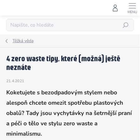
Přejít
na
obsah
HLEDAT
Těžká věda
4 zero waste tipy, které (možná) ještě
neznáte
21.4.2021
Koketujete s bezodpadovým stylem nebo
alespoň chcete omezit spotřebu plastových
obalů? Tady jsou vychytávky na šetrnější praní
a péči o tělo ve stylu zero waste a
minimalismu.