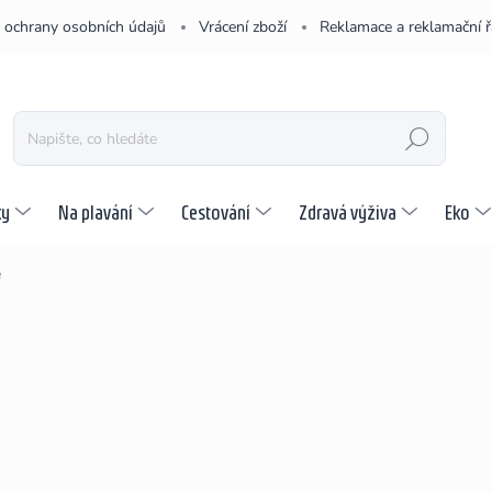
 ochrany osobních údajů
Vrácení zboží
Reklamace a reklamační 
HLEDAT
ky
Na plavání
Cestování
Zdravá výživa
Eko
e