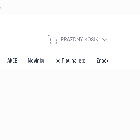
řád
Způsoby dopravy a platby
Velkoobchod a spolupráce
Za
PRÁZDNÝ KOŠÍK
NÁKUPNÍ
KOŠÍK
AKCE
Novinky
☀️ Tipy na léto
Značky