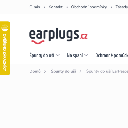
Přejít
O nás
Kontakt
Obchodní podmínky
Zásady
na
obsah
Špunty do uší
Na spaní
Ochranné pomůc
Domů
Špunty do uší
Špunty do uší EarPeac