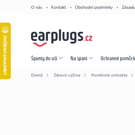
Přejít
O nás
Kontakt
Obchodní podmínky
Zásady
na
obsah
Špunty do uší
Na spaní
Ochranné pomůc
Domů
Zdravá výživa
Rostlinné extrakty