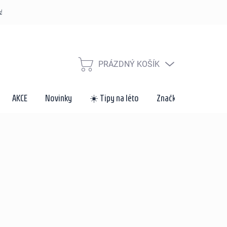
řád
Způsoby dopravy a platby
Velkoobchod a spolupráce
Za
PRÁZDNÝ KOŠÍK
NÁKUPNÍ
KOŠÍK
AKCE
Novinky
☀️ Tipy na léto
Značky