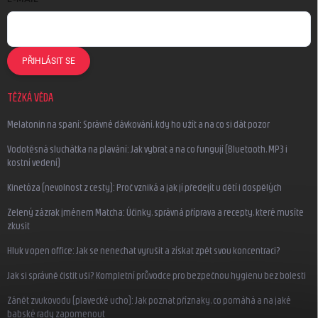
PŘIHLÁSIT SE
TĚŽKÁ VĚDA
Melatonin na spaní: Správné dávkování, kdy ho užít a na co si dát pozor
Vodotěsná sluchátka na plavání: Jak vybrat a na co fungují (Bluetooth, MP3 i
kostní vedení)
Kinetóza (nevolnost z cesty): Proč vzniká a jak jí předejít u dětí i dospělých
Zelený zázrak jménem Matcha: Účinky, správná příprava a recepty, které musíte
zkusit
Hluk v open office: Jak se nenechat vyrušit a získat zpět svou koncentraci?
Jak si správně čistit uši? Kompletní průvodce pro bezpečnou hygienu bez bolesti
Zánět zvukovodu (plavecké ucho): Jak poznat příznaky, co pomáhá a na jaké
babské rady zapomenout