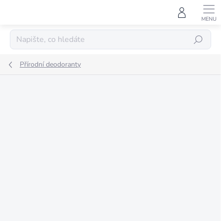
Přejít
na
obsah
HLEDAT
Přírodní deodoranty