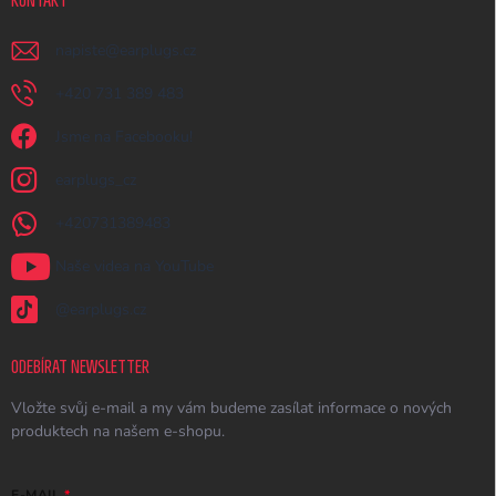
KONTAKT
napiste
@
earplugs.cz
+420 731 389 483
Jsme na Facebooku!
earplugs_cz
+420731389483
Naše videa na YouTube
@earplugs.cz
ODEBÍRAT NEWSLETTER
Vložte svůj e-mail a my vám budeme zasílat informace o nových
produktech na našem e-shopu.
E-MAIL