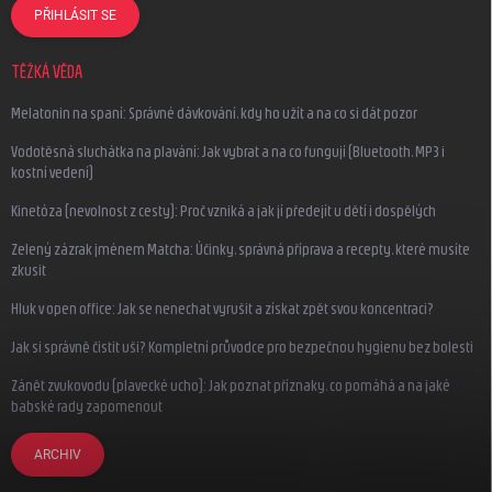
PŘIHLÁSIT SE
TĚŽKÁ VĚDA
Melatonin na spaní: Správné dávkování, kdy ho užít a na co si dát pozor
Vodotěsná sluchátka na plavání: Jak vybrat a na co fungují (Bluetooth, MP3 i
kostní vedení)
Kinetóza (nevolnost z cesty): Proč vzniká a jak jí předejít u dětí i dospělých
Zelený zázrak jménem Matcha: Účinky, správná příprava a recepty, které musíte
zkusit
Hluk v open office: Jak se nenechat vyrušit a získat zpět svou koncentraci?
Jak si správně čistit uši? Kompletní průvodce pro bezpečnou hygienu bez bolesti
Zánět zvukovodu (plavecké ucho): Jak poznat příznaky, co pomáhá a na jaké
babské rady zapomenout
ARCHIV