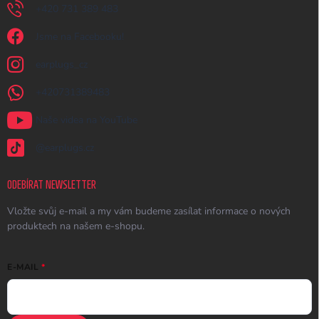
+420 731 389 483
Jsme na Facebooku!
earplugs_cz
+420731389483
Naše videa na YouTube
@earplugs.cz
ODEBÍRAT NEWSLETTER
Vložte svůj e-mail a my vám budeme zasílat informace o nových
produktech na našem e-shopu.
E-MAIL