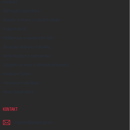
Kontakt
Obchodní podmínky
Zásady ochrany osobních údajů
Vrácení zboží
Reklamace a reklamační řád
Způsoby dopravy a platby
Velkoobchod a spolupráce
Zakázky na míru a dárkové předměty
Kreativní Česko
Hodnocení obchodu
Moje objednávka
KONTAKT
napiste
@
earplugs.cz