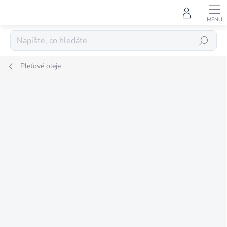
Přejít
na
obsah
HLEDAT
Pleťové oleje