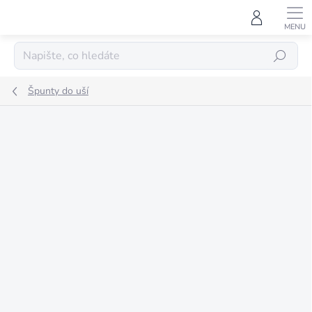
Přejít
na
obsah
HLEDAT
Špunty do uší