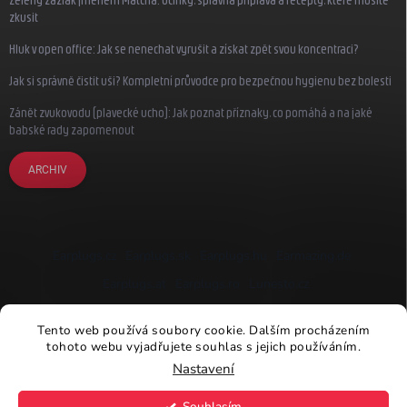
Zelený zázrak jménem Matcha: Účinky, správná příprava a recepty, které musíte
zkusit
Hluk v open office: Jak se nenechat vyrušit a získat zpět svou koncentraci?
Jak si správně čistit uši? Kompletní průvodce pro bezpečnou hygienu bez bolesti
Zánět zvukovodu (plavecké ucho): Jak poznat příznaky, co pomáhá a na jaké
babské rady zapomenout
ARCHIV
Earplugs.cz
Earplugs.sk
Earplugs.hu
Earmazing.de
Earplugs.at
Earplugs.ro
Lunesto.cz
Tento web používá soubory cookie. Dalším procházením
tohoto webu vyjadřujete souhlas s jejich používáním.
Nastavení
Copyright 2026
Earplugs.cz
. Všechna práva vyhrazena.
Souhlasím