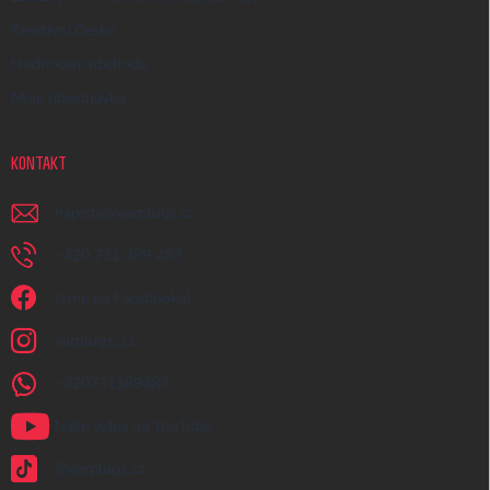
Kreativní Česko
Hodnocení obchodu
Moje objednávka
KONTAKT
napiste
@
earplugs.cz
+420 731 389 483
Jsme na Facebooku!
earplugs_cz
+420731389483
Naše videa na YouTube
@earplugs.cz