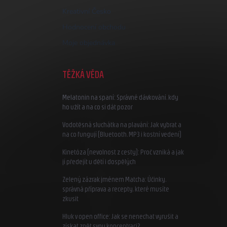
Kreativní Česko
Hodnocení obchodu
Moje objednávka
TĚŽKÁ VĚDA
Melatonin na spaní: Správné dávkování, kdy
ho užít a na co si dát pozor
Vodotěsná sluchátka na plavání: Jak vybrat a
na co fungují (Bluetooth, MP3 i kostní vedení)
Kinetóza (nevolnost z cesty): Proč vzniká a jak
jí předejít u dětí i dospělých
Zelený zázrak jménem Matcha: Účinky,
správná příprava a recepty, které musíte
zkusit
Hluk v open office: Jak se nenechat vyrušit a
získat zpět svou koncentraci?