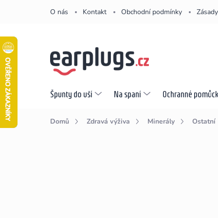
Přejít
O nás
Kontakt
Obchodní podmínky
Zásady
na
obsah
Špunty do uší
Na spaní
Ochranné pomůc
Domů
Zdravá výživa
Minerály
Ostatní