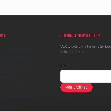
AKT
ODEBÍRAT NEWSLETTER
Vložte svůj e-mail a my vám bud
napiste
@
earplugs.cz
našem e-shopu.
+420 731 389 483
E-MAIL
Jsme na Facebooku!
earplugs_cz
+420731389483
PŘIHLÁSIT SE
Naše videa na YouTube
@earplugs.cz