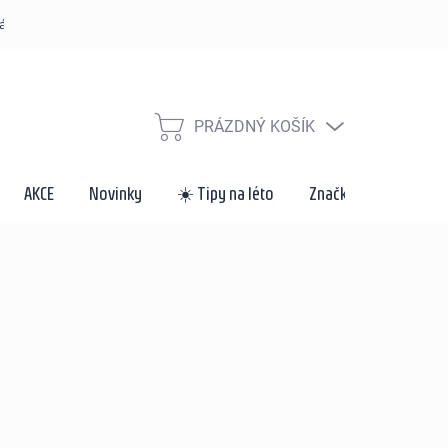
řád
Způsoby dopravy a platby
Velkoobchod a spolupráce
Za
PRÁZDNÝ KOŠÍK
NÁKUPNÍ
KOŠÍK
AKCE
Novinky
☀️ Tipy na léto
Značky