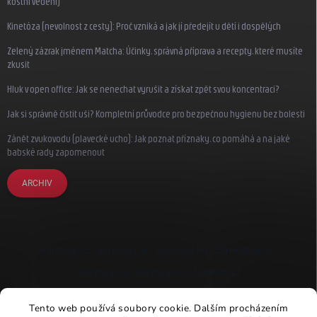
kostní vedení)
Kinetóza (nevolnost z cesty): Proč vzniká a jak jí předejít u dětí i dospělých
Zelený zázrak jménem Matcha: Účinky, správná příprava a recepty, které musíte
zkusit
Hluk v open office: Jak se nenechat vyrušit a získat zpět svou koncentraci?
Jak si správně čistit uši? Kompletní průvodce pro bezpečnou hygienu bez bolesti
Zánět zvukovodu (plavecké ucho): Jak poznat příznaky, co pomáhá a na jaké
babské rady zapomenout
ARCHIV
Earplugs.cz
Earplugs.sk
Earplugs.hu
Earmazing.de
Earplugs.at
Earplugs.ro
Lunesto.cz
Tento web používá soubory cookie. Dalším procházením