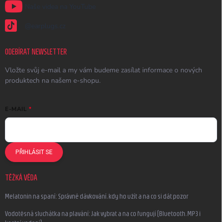
Naše videa na YouTube
@earplugs.cz
ODEBÍRAT NEWSLETTER
Vložte svůj e-mail a my vám budeme zasílat informace o nových
produktech na našem e-shopu.
E-MAIL
PŘIHLÁSIT SE
TĚŽKÁ VĚDA
Melatonin na spaní: Správné dávkování, kdy ho užít a na co si dát pozor
Vodotěsná sluchátka na plavání: Jak vybrat a na co fungují (Bluetooth, MP3 i