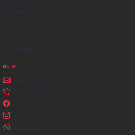
Způsoby dopravy a platby
Velkoobchod a spolupráce
Zakázky na míru a dárkové předměty
Kreativní Česko
Hodnocení obchodu
Moje objednávka
KONTAKT
napiste
@
earplugs.cz
+420 731 389 483
Jsme na Facebooku!
earplugs_cz
+420731389483