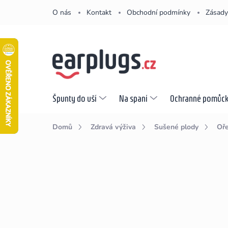
Přejít
O nás
Kontakt
Obchodní podmínky
Zásady
na
obsah
Špunty do uší
Na spaní
Ochranné pomůc
Domů
Zdravá výživa
Sušené plody
Oř