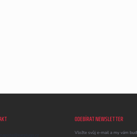
AKT
ODEBÍRAT NEWSLETTER
Vložte svůj e-mail a my vám bud
napiste
@
earplugs.cz