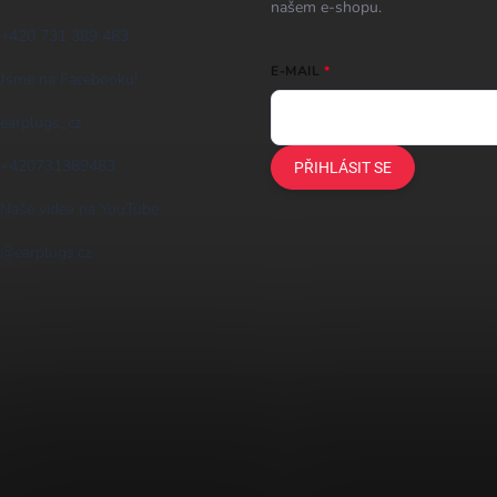
našem e-shopu.
+420 731 389 483
E-MAIL
Jsme na Facebooku!
earplugs_cz
+420731389483
PŘIHLÁSIT SE
Naše videa na YouTube
@earplugs.cz