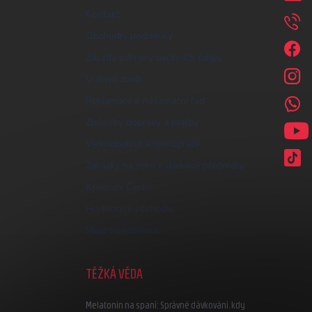
Kontakt
Obchodní podmínky
Zásady ochrany osobních údajů
Vrácení zboží
Reklamace a reklamační řád
Způsoby dopravy a platby
Velkoobchod a spolupráce
Zakázky na míru a dárkové předměty
Kreativní Česko
Hodnocení obchodu
Moje objednávka
TĚŽKÁ VĚDA
Melatonin na spaní: Správné dávkování, kdy