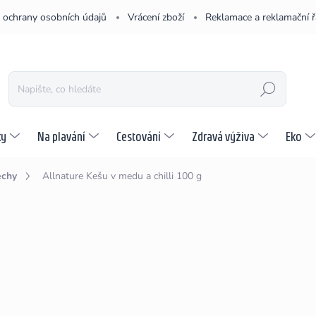
 ochrany osobních údajů
Vrácení zboží
Reklamace a reklamační 
HLEDAT
ky
Na plavání
Cestování
Zdravá výživa
Eko
echy
Allnature Kešu v medu a chilli 100 g