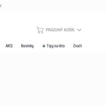
řád
Způsoby dopravy a platby
Velkoobchod a spolupráce
Za
PRÁZDNÝ KOŠÍK
NÁKUPNÍ
KOŠÍK
AKCE
Novinky
☀️ Tipy na léto
Značky