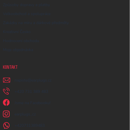
Způsoby dopravy a platby
Velkoobchod a spolupráce
Zakázky na míru a dárkové předměty
Kreativní Česko
Hodnocení obchodu
Moje objednávka
KONTAKT
napiste
@
earplugs.cz
+420 731 389 483
Jsme na Facebooku!
earplugs_cz
+420731389483