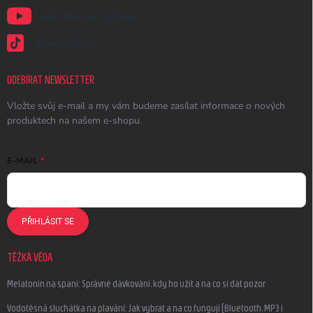
Naše videa na YouTube
@earplugs.cz
ODEBÍRAT NEWSLETTER
Vložte svůj e-mail a my vám budeme zasílat informace o nových
produktech na našem e-shopu.
E-MAIL
PŘIHLÁSIT SE
TĚŽKÁ VĚDA
Melatonin na spaní: Správné dávkování, kdy ho užít a na co si dát pozor
Vodotěsná sluchátka na plavání: Jak vybrat a na co fungují (Bluetooth, MP3 i