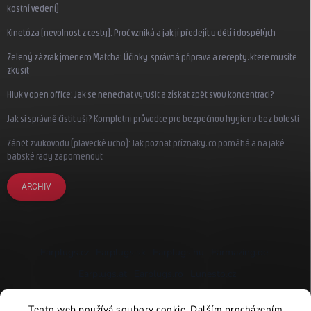
kostní vedení)
Kinetóza (nevolnost z cesty): Proč vzniká a jak jí předejít u dětí i dospělých
Zelený zázrak jménem Matcha: Účinky, správná příprava a recepty, které musíte
zkusit
Hluk v open office: Jak se nenechat vyrušit a získat zpět svou koncentraci?
Jak si správně čistit uši? Kompletní průvodce pro bezpečnou hygienu bez bolesti
Zánět zvukovodu (plavecké ucho): Jak poznat příznaky, co pomáhá a na jaké
babské rady zapomenout
ARCHIV
Earplugs.cz
Earplugs.sk
Earplugs.hu
Earmazing.de
Earplugs.at
Earplugs.ro
Lunesto.cz
Tento web používá soubory cookie. Dalším procházením