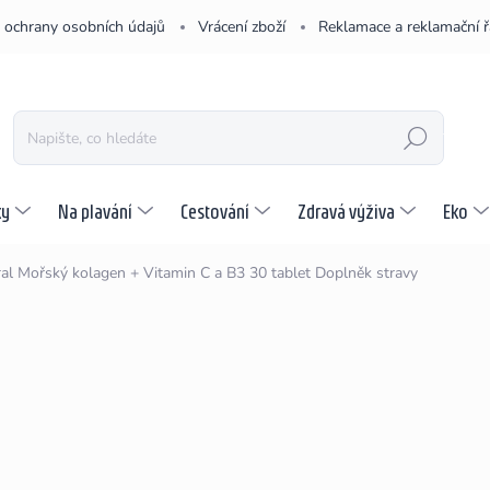
 ochrany osobních údajů
Vrácení zboží
Reklamace a reklamační 
HLEDAT
ky
Na plavání
Cestování
Zdravá výživa
Eko
ral Mořský kolagen + Vitamin C a B3 30 tablet
Doplněk stravy