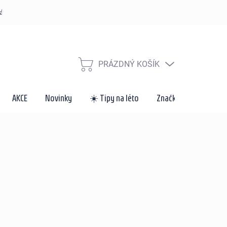
řád
Způsoby dopravy a platby
Velkoobchod a spolupráce
Za
PRÁZDNÝ KOŠÍK
NÁKUPNÍ
KOŠÍK
AKCE
Novinky
☀️ Tipy na léto
Značky