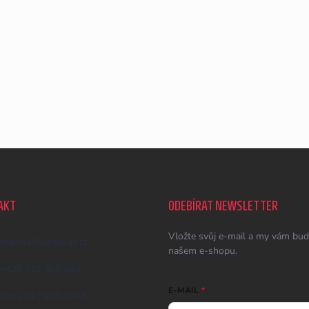
AKT
ODEBÍRAT NEWSLETTER
Vložte svůj e-mail a my vám bud
napiste
@
earplugs.cz
našem e-shopu.
+420 731 389 483
E-MAIL
Jsme na Facebooku!