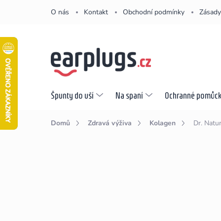
Přejít
O nás
Kontakt
Obchodní podmínky
Zásady
na
obsah
Špunty do uší
Na spaní
Ochranné pomůc
Domů
Zdravá výživa
Kolagen
Dr. Natu