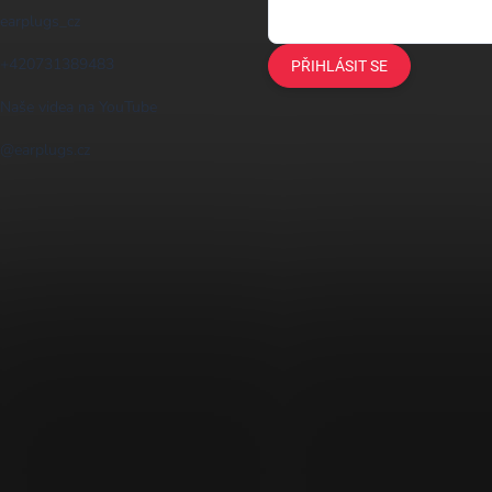
earplugs_cz
+420731389483
PŘIHLÁSIT SE
Naše videa na YouTube
@earplugs.cz