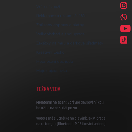
Vrácení zboží
Reklamace a reklamační řád
Způsoby dopravy a platby
Velkoobchod a spolupráce
Zakázky na míru a dárkové předměty
Kreativní Česko
Hodnocení obchodu
Moje objednávka
TĚŽKÁ VĚDA
Melatonin na spaní: Správné dávkování, kdy
ho užít a na co si dát pozor
Vodotěsná sluchátka na plavání: Jak vybrat a
na co fungují (Bluetooth, MP3 i kostní vedení)