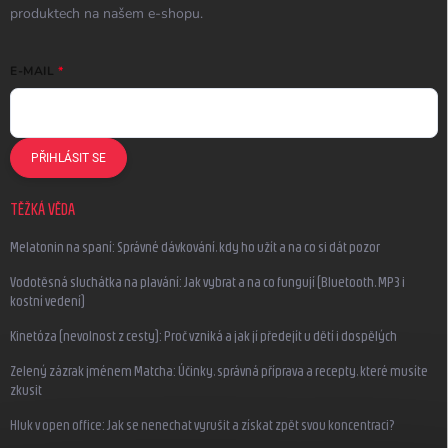
produktech na našem e-shopu.
E-MAIL
PŘIHLÁSIT SE
TĚŽKÁ VĚDA
Melatonin na spaní: Správné dávkování, kdy ho užít a na co si dát pozor
Vodotěsná sluchátka na plavání: Jak vybrat a na co fungují (Bluetooth, MP3 i
kostní vedení)
Kinetóza (nevolnost z cesty): Proč vzniká a jak jí předejít u dětí i dospělých
Zelený zázrak jménem Matcha: Účinky, správná příprava a recepty, které musíte
zkusit
Hluk v open office: Jak se nenechat vyrušit a získat zpět svou koncentraci?