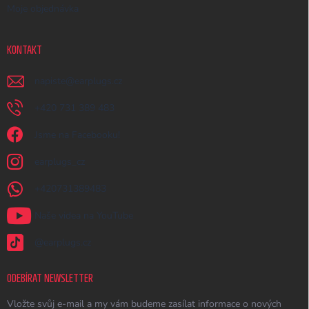
Moje objednávka
KONTAKT
napiste
@
earplugs.cz
+420 731 389 483
Jsme na Facebooku!
earplugs_cz
+420731389483
Naše videa na YouTube
@earplugs.cz
ODEBÍRAT NEWSLETTER
Vložte svůj e-mail a my vám budeme zasílat informace o nových