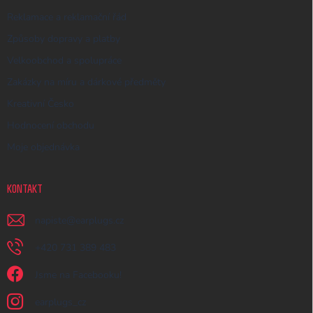
Reklamace a reklamační řád
Způsoby dopravy a platby
Velkoobchod a spolupráce
Zakázky na míru a dárkové předměty
Kreativní Česko
Hodnocení obchodu
Moje objednávka
KONTAKT
napiste
@
earplugs.cz
+420 731 389 483
Jsme na Facebooku!
earplugs_cz