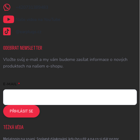
+420731389483
Naše videa na YouTube
@earplugs.cz
ODEBÍRAT NEWSLETTER
Vložte svůj e-mail a my vám budeme zasílat informace o nových
produktech na našem e-shopu.
E-MAIL
PŘIHLÁSIT SE
TĚŽKÁ VĚDA
Melatonin na spaní: Správné dávkování, kdy ho užít a na co si dát pozor