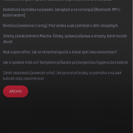
Vodotěsná sluchátka na plavání: Jak vybrat a na co fungují (Bluetooth, MP3 i
kostní vedení)
Kinetóza (nevolnost z cesty): Proč vzniká a jak jí předejít u dětí i dospělých
Zelený zázrak jménem Matcha: Účinky, správná příprava a recepty, které musíte
zkusit
Hluk v open office: Jak se nenechat vyrušit a získat zpět svou koncentraci?
Jak si správně čistit uši? Kompletní průvodce pro bezpečnou hygienu bez bolesti
Zánět zvukovodu (plavecké ucho): Jak poznat příznaky, co pomáhá a na jaké
babské rady zapomenout
ARCHIV
Earplugs.cz
Earplugs.sk
Earplugs.hu
Earmazing.de
Earplugs.at
Earplugs.ro
Lunesto.cz