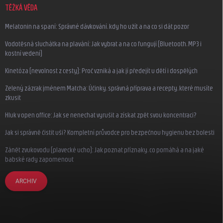
TĚŽKÁ VĚDA
Melatonin na spaní: Správné dávkování, kdy ho užít a na co si dát pozor
Vodotěsná sluchátka na plavání: Jak vybrat a na co fungují (Bluetooth, MP3 i
kostní vedení)
Kinetóza (nevolnost z cesty): Proč vzniká a jak jí předejít u dětí i dospělých
Zelený zázrak jménem Matcha: Účinky, správná příprava a recepty, které musíte
zkusit
Hluk v open office: Jak se nenechat vyrušit a získat zpět svou koncentraci?
Jak si správně čistit uši? Kompletní průvodce pro bezpečnou hygienu bez bolesti
Zánět zvukovodu (plavecké ucho): Jak poznat příznaky, co pomáhá a na jaké
babské rady zapomenout
ARCHIV