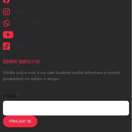
Jsme na Facebooku!
earplugs_cz
+420731389483
Naše videa na YouTube
@earplugs.cz
ODEBÍRAT NEWSLETTER
Vložte svůj e-mail a my vám budeme zasílat informace o nových
produktech na našem e-shopu.
E-MAIL
PŘIHLÁSIT SE