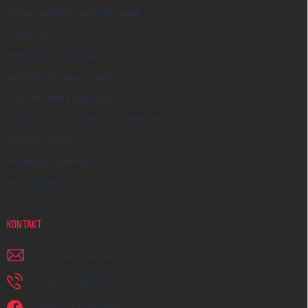
Zásady ochrany osobních údajů
Vrácení zboží
Reklamace a reklamační řád
Způsoby dopravy a platby
Velkoobchod a spolupráce
Zakázky na míru a dárkové předměty
Kreativní Česko
Hodnocení obchodu
Moje objednávka
KONTAKT
napiste
@
earplugs.cz
+420 731 389 483