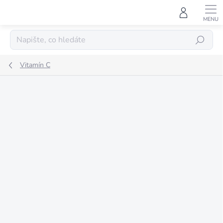
Přejít
na
obsah
HLEDAT
Vitamín C