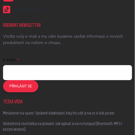
@earplugs.cz
ODEBÍRAT NEWSLETTER
Vložte svůj e-mail a my vám budeme zasílat informace o nových
produktech na našem e-shopu.
E-MAIL
PŘIHLÁSIT SE
TĚŽKÁ VĚDA
Melatonin na spaní: Správné dávkování, kdy ho užít a na co si dát pozor
Vodotěsná sluchátka na plavání: Jak vybrat a na co fungují (Bluetooth, MP3 i
kostní vedení)