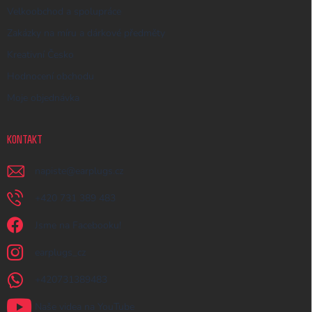
Velkoobchod a spolupráce
Zakázky na míru a dárkové předměty
Kreativní Česko
Hodnocení obchodu
Moje objednávka
KONTAKT
napiste
@
earplugs.cz
+420 731 389 483
Jsme na Facebooku!
earplugs_cz
+420731389483
Naše videa na YouTube