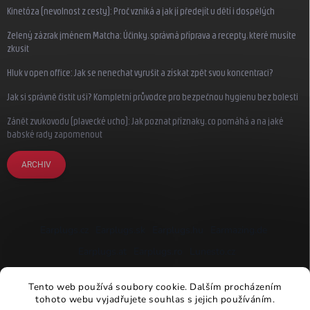
Kinetóza (nevolnost z cesty): Proč vzniká a jak jí předejít u dětí i dospělých
Zelený zázrak jménem Matcha: Účinky, správná příprava a recepty, které musíte
zkusit
Hluk v open office: Jak se nenechat vyrušit a získat zpět svou koncentraci?
Jak si správně čistit uši? Kompletní průvodce pro bezpečnou hygienu bez bolesti
Zánět zvukovodu (plavecké ucho): Jak poznat příznaky, co pomáhá a na jaké
babské rady zapomenout
ARCHIV
Earplugs.cz
Earplugs.sk
Earplugs.hu
Earmazing.de
Earplugs.at
Earplugs.ro
Lunesto.cz
Tento web používá soubory cookie. Dalším procházením
tohoto webu vyjadřujete souhlas s jejich používáním.