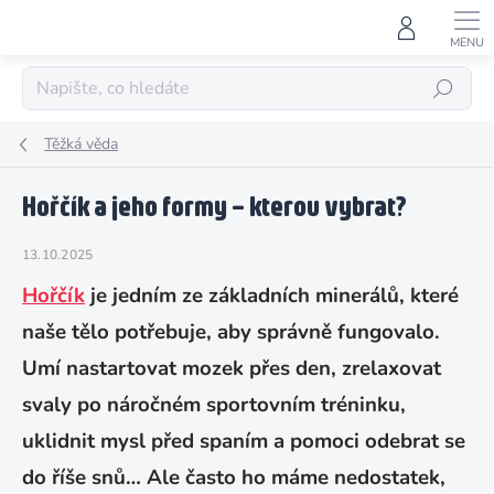
Přejít
na
obsah
HLEDAT
Těžká věda
Hořčík a jeho formy – kterou vybrat?
13.10.2025
Hořčík
je jedním ze základních minerálů, které
naše tělo potřebuje, aby správně fungovalo.
Umí nastartovat mozek přes den, zrelaxovat
svaly po náročném sportovním tréninku,
uklidnit mysl před spaním a pomoci odebrat se
do říše snů… Ale často ho máme nedostatek,