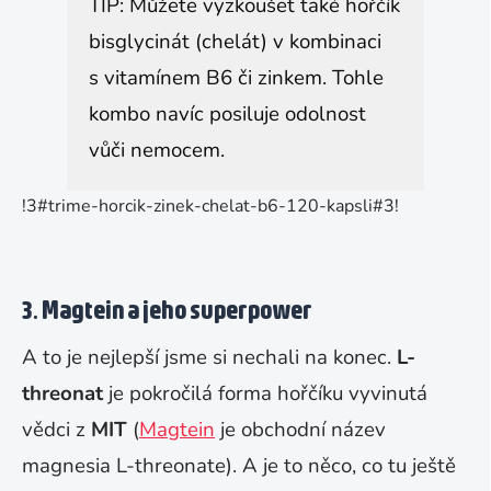
TIP: Můžete vyzkoušet také hořčík
bisglycinát (chelát) v kombinaci
s vitamínem B6 či zinkem. Tohle
kombo navíc posiluje odolnost
vůči nemocem.
!3#trime-horcik-zinek-chelat-b6-120-kapsli#3!
3. Magtein a jeho superpower
A to je nejlepší jsme si nechali na konec.
L-
threonat
je pokročilá forma hořčíku vyvinutá
vědci z
MIT
(
Magtein
je obchodní název
magnesia L-threonate). A je to něco, co tu ještě