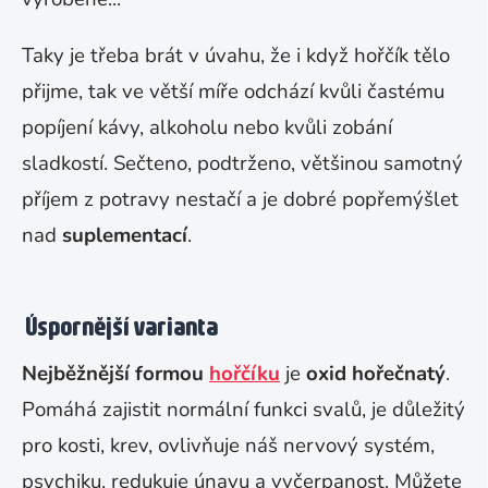
Taky je třeba brát v úvahu, že i když hořčík tělo
přijme, tak ve větší míře odchází kvůli častému
popíjení kávy, alkoholu nebo kvůli zobání
sladkostí. Sečteno, podtrženo, většinou samotný
příjem z potravy nestačí a je dobré popřemýšlet
nad
suplementací
.
Úspornější varianta
Nejběžnější formou
hořčíku
je
oxid hořečnatý
.
Pomáhá zajistit normální funkci svalů, je důležitý
pro kosti, krev, ovlivňuje náš nervový systém,
psychiku, redukuje únavu a vyčerpanost. Můžete