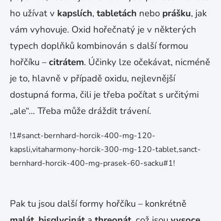
ho užívat v
kapslích
,
tabletách
nebo
prášku
, jak
vám vyhovuje. Oxid hořečnatý je v některých
typech doplňků kombinován s další formou
hořčíku –
citrátem
. Účinky lze očekávat, nicméně
je to, hlavně v případě oxidu, nejlevnější
dostupná forma, čili je třeba počítat s určitými
„ale“… Třeba může dráždit trávení.
!1#sanct-bernhard-horcik-400-mg-120-
kapsli,vitaharmony-horcik-300-mg-120-tablet,sanct-
bernhard-horcik-400-mg-prasek-60-sacku#1!
Pak tu jsou další formy hořčíku – konkrétně
malát
,
bisglycinát
a
threonát
, což jsou
vysoce