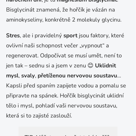
Bisglycinát znamená, že hořčík je vázán na
aminokyseliny, konkrétně 2 molekuly glycinu.
Stres
, ale i pravidelný
sport
jsou faktory, které
ovlivní naši schopnost večer „vypnout“ a
regenerovat. Odpočívat se musí umět, není to
jen tak – sednu si a jsem v zenu
😊
Uklidnit
mysl
,
svaly
,
přetíženou nervovou soustavu
…
Kapsli před spaním zapijete vodou a pomalu se
připravte na spánek. Hořčík bisglycinát uklidní
tělo i mysl, pohladí vaši nervovou soustavu,
která si to zajisté zaslouží.