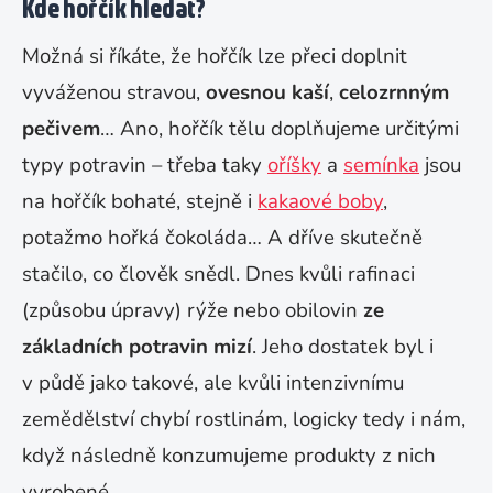
Kde hořčík hledat?
Možná si říkáte, že hořčík lze přeci doplnit
vyváženou stravou,
ovesnou kaší
,
celozrnným
pečivem
… Ano, hořčík tělu doplňujeme určitými
typy potravin – třeba taky
oříšky
a
semínka
jsou
na hořčík bohaté, stejně i
kakaové boby
,
potažmo hořká čokoláda… A dříve skutečně
stačilo, co člověk snědl. Dnes kvůli rafinaci
(způsobu úpravy) rýže nebo obilovin
ze
základních potravin mizí
. Jeho dostatek byl i
v půdě jako takové, ale kvůli intenzivnímu
zemědělství chybí rostlinám, logicky tedy i nám,
když následně konzumujeme produkty z nich
vyrobené...