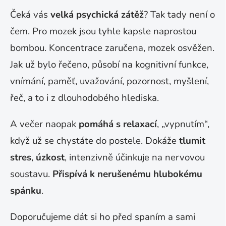
Čeká vás
velká psychická zátěž
? Tak tady není o
čem. Pro mozek jsou tyhle kapsle naprostou
bombou. Koncentrace zaručena, mozek osvěžen.
Jak už bylo řečeno, působí na kognitivní funkce,
vnímání, paměť, uvažování, pozornost, myšlení,
řeč, a to i z dlouhodobého hlediska.
A večer naopak
pomáhá s relaxací
, „vypnutím“,
když už se chystáte do postele. Dokáže
tlumit
stres
,
úzkost
, intenzivně účinkuje na nervovou
soustavu.
Přispívá k nerušenému hlubokému
spánku
.
Doporučujeme dát si ho před spaním a sami