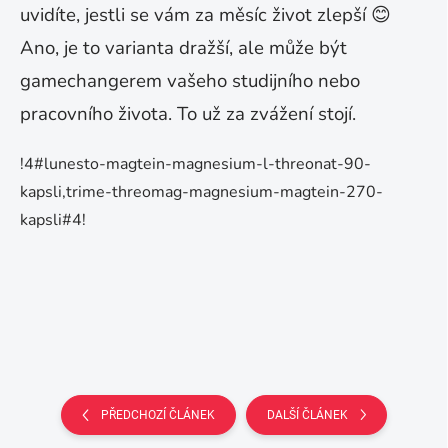
uvidíte, jestli se vám za měsíc život zlepší
😊
Ano, je to varianta dražší, ale může být
gamechangerem vašeho studijního nebo
pracovního života. To už za zvážení stojí.
!4#lunesto-magtein-magnesium-l-threonat-90-
kapsli,trime-threomag-magnesium-magtein-270-
kapsli#4!
PŘEDCHOZÍ ČLÁNEK
DALŠÍ ČLÁNEK