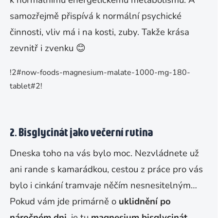
k normálnímu energetickému metabolismu. A
samozřejmě přispívá k normální psychické
činnosti, vliv má i na kosti, zuby. Takže krása
zevnitř i zvenku
😊
!2#now-foods-magnesium-malate-1000-mg-180-
tablet#2!
2. Bisglycinát jako večerní rutina
Dneska toho na vás bylo moc. Nezvládnete už
ani rande s kamarádkou, cestou z práce pro vás
bylo i cinkání tramvaje něčím nesnesitelným…
Pokud vám jde primárně o
uklidnění po
náročném dni
, je tu
magnesium bisglycinát
.