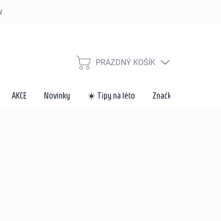
řád
Způsoby dopravy a platby
Velkoobchod a spolupráce
Za
PRÁZDNÝ KOŠÍK
NÁKUPNÍ
KOŠÍK
AKCE
Novinky
☀️ Tipy na léto
Značky