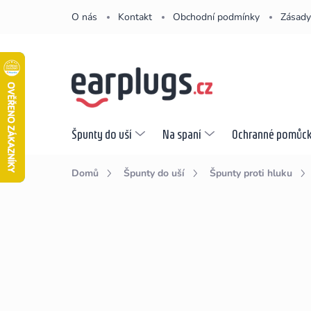
Přejít
O nás
Kontakt
Obchodní podmínky
Zásady
na
obsah
Špunty do uší
Na spaní
Ochranné pomůc
Domů
Špunty do uší
Špunty proti hluku