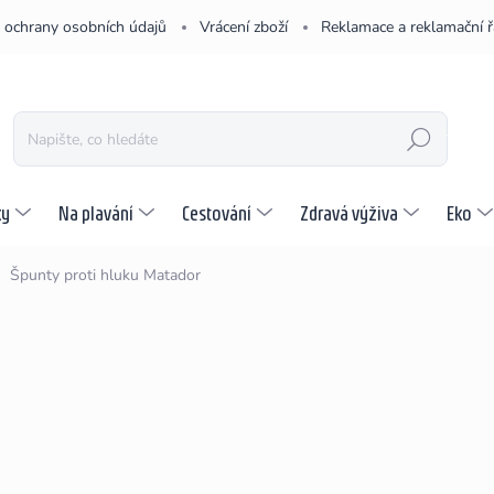
 ochrany osobních údajů
Vrácení zboží
Reklamace a reklamační 
HLEDAT
ky
Na plavání
Cestování
Zdravá výživa
Eko
Špunty proti hluku Matador