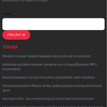
produktech na našem e-shopu.
E-MAIL
PŘIHLÁSIT SE
TĚŽKÁ VĚDA
Melatonin na spaní: Správné dávkování, kdy ho užít a na co si dát pozor
Vodotěsná sluchátka na plavání: Jak vybrat a na co fungují (Bluetooth, MP3 i
kostní vedení)
Kinetóza (nevolnost z cesty): Proč vzniká a jak jí předejít u dětí i dospělých
Zelený zázrak jménem Matcha: Účinky, správná příprava a recepty, které musíte
zkusit
Hluk v open office: Jak se nenechat vyrušit a získat zpět svou koncentraci?
Jak si správně čistit uši? Kompletní průvodce pro bezpečnou hygienu bez bolesti