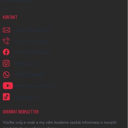
Moje objednávka
KONTAKT
napiste
@
earplugs.cz
+420 731 389 483
Jsme na Facebooku!
earplugs_cz
+420731389483
Naše videa na YouTube
@earplugs.cz
ODEBÍRAT NEWSLETTER
Vložte svůj e-mail a my vám budeme zasílat informace o nových