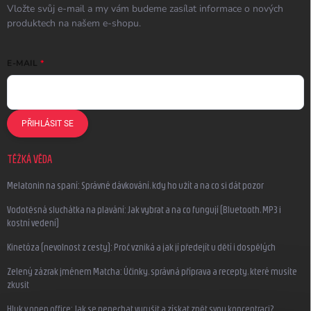
Vložte svůj e-mail a my vám budeme zasílat informace o nových
produktech na našem e-shopu.
E-MAIL
PŘIHLÁSIT SE
TĚŽKÁ VĚDA
Melatonin na spaní: Správné dávkování, kdy ho užít a na co si dát pozor
Vodotěsná sluchátka na plavání: Jak vybrat a na co fungují (Bluetooth, MP3 i
kostní vedení)
Kinetóza (nevolnost z cesty): Proč vzniká a jak jí předejít u dětí i dospělých
Zelený zázrak jménem Matcha: Účinky, správná příprava a recepty, které musíte
zkusit
Hluk v open office: Jak se nenechat vyrušit a získat zpět svou koncentraci?