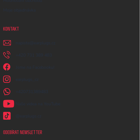
Hodnocení obchodu
Moje objednávka
KONTAKT
napiste
@
earplugs.cz
+420 731 389 483
Jsme na Facebooku!
earplugs_cz
+420731389483
Naše videa na YouTube
@earplugs.cz
ODEBÍRAT NEWSLETTER