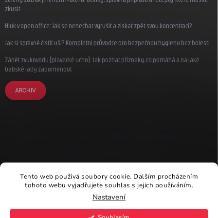
zkusit
Hluk v open office: Jak se nenechat vyrušit a získat zpět svou koncentraci?
Jak si správně čistit uši? Kompletní průvodce pro bezpečnou hygienu bez bolesti
Zánět zvukovodu (plavecké ucho): Jak poznat příznaky, co pomáhá a na jaké
babské rady zapomenout
ARCHIV
Earplugs.cz
Earplugs.sk
Earplugs.hu
Earmazing.de
Earplugs.at
Earplugs.ro
Lunesto.cz
Tento web používá soubory cookie. Dalším procházením
tohoto webu vyjadřujete souhlas s jejich používáním.
Nastavení
Copyright 2026
Earplugs.cz
. Všechna práva vyhrazena.
Souhlasím