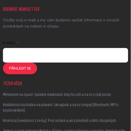
ODEBÍRAT NEWSLETTER
Vložte svůj e-mail a my vám budeme zasílat informace o nových
produktech na našem e-shopu.
E-MAIL
PŘIHLÁSIT SE
TĚŽKÁ VĚDA
Melatonin na spaní: Správné dávkování, kdy ho užít a na co si dát pozor
Vodotěsná sluchátka na plavání: Jak vybrat a na co fungují (Bluetooth, MP3 i
kostní vedení)
Kinetóza (nevolnost z cesty): Proč vzniká a jak jí předejít u dětí i dospělých
Zelený zázrak jménem Matcha: Účinky, správná příprava a recepty, které musíte