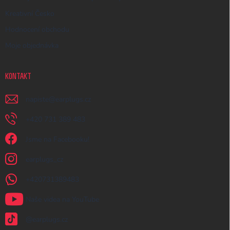
Kreativní Česko
Hodnocení obchodu
Moje objednávka
KONTAKT
napiste
@
earplugs.cz
+420 731 389 483
Jsme na Facebooku!
earplugs_cz
+420731389483
Naše videa na YouTube
@earplugs.cz