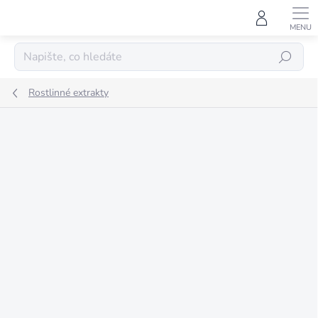
Přejít
na
obsah
HLEDAT
Rostlinné extrakty