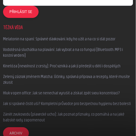
PŘIHLÁSIT SE
TĚŽKÁ VĚDA
Melatonin na spaní: Správné dávkování, kdy ho užít a na co si dát pozor
Vodotěsná sluchátka na plavání: Jak vybrat a na co fungují (Bluetooth, MP3 i
kostní vedení)
Kinetóza (nevolnost z cesty): Proč vzniká a jak jí předejít u dětí i dospělých
Zelený zázrak jménem Matcha: Účinky, správná příprava a recepty, které musíte
zkusit
Hluk v open office: Jak se nenechat vyrušit a získat zpět svou koncentraci?
Jak si správně čistit uši? Kompletní průvodce pro bezpečnou hygienu bez bolesti
Zánět zvukovodu (plavecké ucho): Jak poznat příznaky, co pomáhá a na jaké
babské rady zapomenout
ARCHIV