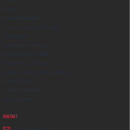
O nás
Kontakt
Obchodní podmínky
Zásady ochrany osobních údajů
Vrácení zboží
Reklamace a reklamační řád
Způsoby dopravy a platby
Velkoobchod a spolupráce
Zakázky na míru a dárkové předměty
Kreativní Česko
Hodnocení obchodu
Moje objednávka
KONTAKT
napiste
@
earplugs.cz