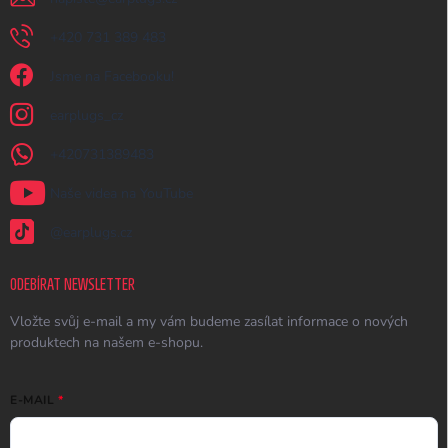
+420 731 389 483
Jsme na Facebooku!
earplugs_cz
+420731389483
Naše videa na YouTube
@earplugs.cz
ODEBÍRAT NEWSLETTER
Vložte svůj e-mail a my vám budeme zasílat informace o nových
produktech na našem e-shopu.
E-MAIL