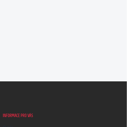
Z
á
p
a
t
í
INFORMACE PRO VÁS