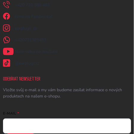
+420 731 389 483
Jsme na Facebooku!
earplugs_cz
+420731389483
Naše videa na YouTube
@earplugs.cz
ODEBÍRAT NEWSLETTER
Vložte svůj e-mail a my vám budeme zasílat informace o nových
produktech na našem e-shopu.
E-MAIL