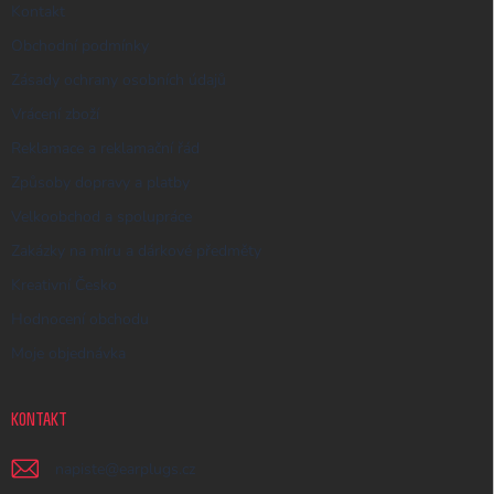
Kontakt
Obchodní podmínky
Zásady ochrany osobních údajů
Vrácení zboží
Reklamace a reklamační řád
Způsoby dopravy a platby
Velkoobchod a spolupráce
Zakázky na míru a dárkové předměty
Kreativní Česko
Hodnocení obchodu
Moje objednávka
KONTAKT
napiste
@
earplugs.cz