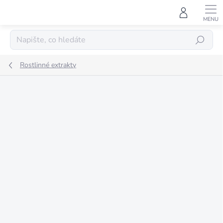
Přejít
na
obsah
HLEDAT
Rostlinné extrakty