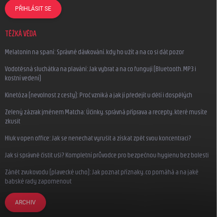
PŘIHLÁSIT SE
TĚŽKÁ VĚDA
Melatonin na spaní: Správné dávkování, kdy ho užít a na co si dát pozor
Vodotěsná sluchátka na plavání: Jak vybrat a na co fungují (Bluetooth, MP3 i
kostní vedení)
Kinetóza (nevolnost z cesty): Proč vzniká a jak jí předejít u dětí i dospělých
Zelený zázrak jménem Matcha: Účinky, správná příprava a recepty, které musíte
zkusit
Hluk v open office: Jak se nenechat vyrušit a získat zpět svou koncentraci?
Jak si správně čistit uši? Kompletní průvodce pro bezpečnou hygienu bez bolesti
Zánět zvukovodu (plavecké ucho): Jak poznat příznaky, co pomáhá a na jaké
babské rady zapomenout
ARCHIV