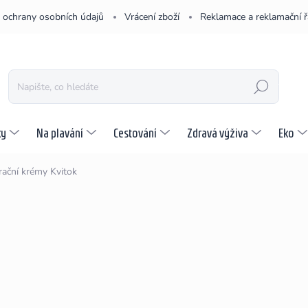
 ochrany osobních údajů
Vrácení zboží
Reklamace a reklamační 
HLEDAT
ky
Na plavání
Cestování
Zdravá výživa
Eko
ační krémy Kvitok