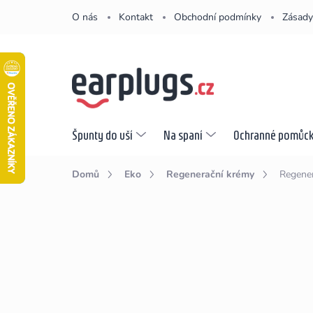
Přejít
O nás
Kontakt
Obchodní podmínky
Zásady
na
obsah
Špunty do uší
Na spaní
Ochranné pomůc
Domů
Eko
Regenerační krémy
Regener