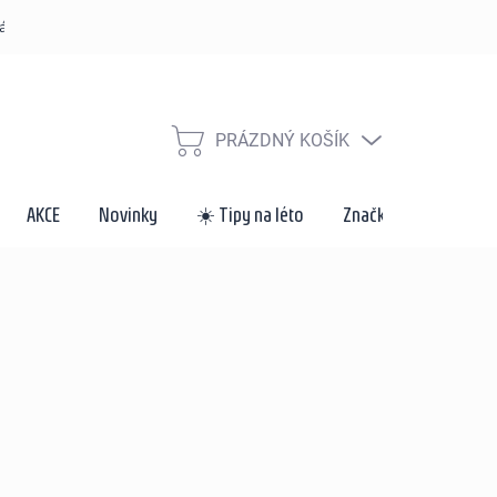
řád
Způsoby dopravy a platby
Velkoobchod a spolupráce
Za
PRÁZDNÝ KOŠÍK
NÁKUPNÍ
KOŠÍK
AKCE
Novinky
☀️ Tipy na léto
Značky