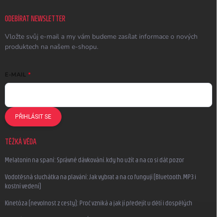
ODEBÍRAT NEWSLETTER
Vložte svůj e-mail a my vám budeme zasílat informace o nových
produktech na našem e-shopu.
E-MAIL
PŘIHLÁSIT SE
TĚŽKÁ VĚDA
Melatonin na spaní: Správné dávkování, kdy ho užít a na co si dát pozor
Vodotěsná sluchátka na plavání: Jak vybrat a na co fungují (Bluetooth, MP3 i
kostní vedení)
Kinetóza (nevolnost z cesty): Proč vzniká a jak jí předejít u dětí i dospělých