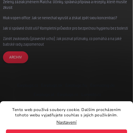
Zelený zázrak jménem Matcha: Účinky, správná příprava a recepty, které musíte
zkusit
Hluk v open office: Jak se nenechat vyrušit a získat zpět svou koncentraci?
Jak si správně čistit uši? Kompletní průvodce pro bezpečnou hygienu bez bolesti
Zánět zvukovodu (plavecké ucho): Jak poznat příznaky, co pomáhá a na jaké
babské rady zapomenout
ARCHIV
Earplugs.cz
Earplugs.sk
Earplugs.hu
Earmazing.de
Earplugs.at
Earplugs.ro
Lunesto.cz
Tento web používá soubory cookie. Dalším procházením
tohoto webu vyjadřujete souhlas s jejich používáním.
Nastavení
Copyright 2026
Earplugs.cz
. Všechna práva vyhrazena.