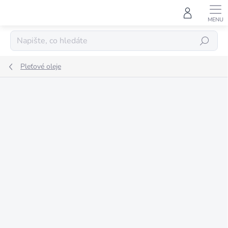
Přejít
na
obsah
HLEDAT
Pleťové oleje