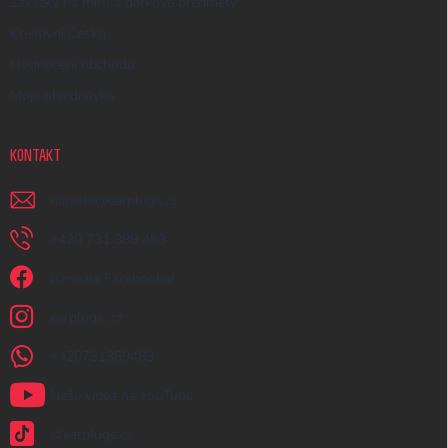
Zakázky na míru a dárkové předměty
Kreativní Česko
Hodnocení obchodu
Moje objednávka
KONTAKT
napiste
@
earplugs.cz
+420 731 389 483
Jsme na Facebooku!
earplugs_cz
+420731389483
Naše videa na YouTube
@earplugs.cz