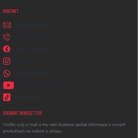
KONTAKT
napiste
@
earplugs.cz
+420 731 389 483
Jsme na Facebooku!
earplugs_cz
+420731389483
Naše videa na YouTube
@earplugs.cz
ODEBÍRAT NEWSLETTER
Vložte svůj e-mail a my vám budeme zasílat informace o nových
produktech na našem e-shopu.