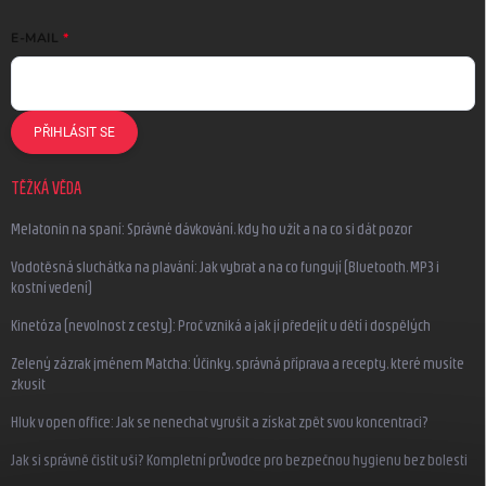
E-MAIL
PŘIHLÁSIT SE
TĚŽKÁ VĚDA
Melatonin na spaní: Správné dávkování, kdy ho užít a na co si dát pozor
Vodotěsná sluchátka na plavání: Jak vybrat a na co fungují (Bluetooth, MP3 i
kostní vedení)
Kinetóza (nevolnost z cesty): Proč vzniká a jak jí předejít u dětí i dospělých
Zelený zázrak jménem Matcha: Účinky, správná příprava a recepty, které musíte
zkusit
Hluk v open office: Jak se nenechat vyrušit a získat zpět svou koncentraci?
Jak si správně čistit uši? Kompletní průvodce pro bezpečnou hygienu bez bolesti