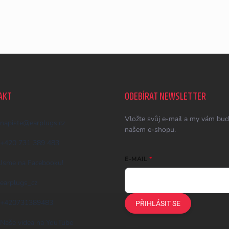
AKT
ODEBÍRAT NEWSLETTER
Vložte svůj e-mail a my vám bud
napiste
@
earplugs.cz
našem e-shopu.
+420 731 389 483
E-MAIL
Jsme na Facebooku!
earplugs_cz
+420731389483
PŘIHLÁSIT SE
Naše videa na YouTube