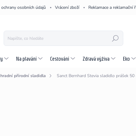
 ochrany osobních údajů
Vrácení zboží
Reklamace a reklamační 
HLEDAT
ky
Na plavání
Cestování
Zdravá výživa
Eko
hradní přírodní sladidla
Sanct Bernhard Stevia sladidlo prášek 50