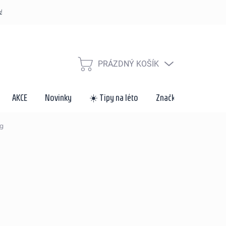
řád
Způsoby dopravy a platby
Velkoobchod a spolupráce
Za
PRÁZDNÝ KOŠÍK
NÁKUPNÍ
KOŠÍK
AKCE
Novinky
☀️ Tipy na léto
Značky
 g