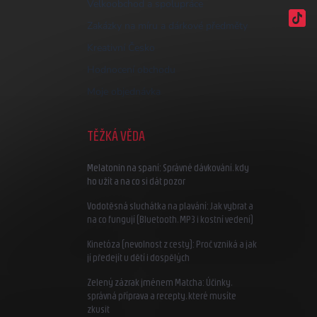
Velkoobchod a spolupráce
Zakázky na míru a dárkové předměty
Kreativní Česko
Hodnocení obchodu
Moje objednávka
TĚŽKÁ VĚDA
Melatonin na spaní: Správné dávkování, kdy
ho užít a na co si dát pozor
Vodotěsná sluchátka na plavání: Jak vybrat a
na co fungují (Bluetooth, MP3 i kostní vedení)
Kinetóza (nevolnost z cesty): Proč vzniká a jak
jí předejít u dětí i dospělých
Zelený zázrak jménem Matcha: Účinky,
správná příprava a recepty, které musíte
zkusit