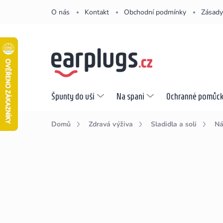
Přejít
O nás
Kontakt
Obchodní podmínky
Zásady
na
obsah
Špunty do uší
Na spaní
Ochranné pomůc
Domů
Zdravá výživa
Sladidla a soli
Ná