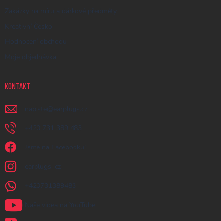
Zakázky na míru a dárkové předměty
Kreativní Česko
Hodnocení obchodu
Moje objednávka
KONTAKT
napiste
@
earplugs.cz
+420 731 389 483
Jsme na Facebooku!
earplugs_cz
+420731389483
Naše videa na YouTube