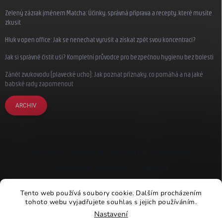
Zelený zázrak jménem Matcha: Účinky, správná příprava a recepty, které musíte
zkusit
Hluk v open office: Jak se nenechat vyrušit a získat zpět svou koncentraci?
Jak si správně čistit uši? Kompletní průvodce pro bezpečnou hygienu bez bolesti
Zánět zvukovodu (plavecké ucho): Jak poznat příznaky, co pomáhá a na jaké
babské rady zapomenout
ARCHIV
Earplugs.cz
Earplugs.sk
Earplugs.hu
Earmazing.de
Earplugs.at
Earplugs.ro
Lunesto.cz
Tento web používá soubory cookie. Dalším procházením
tohoto webu vyjadřujete souhlas s jejich používáním.
Nastavení