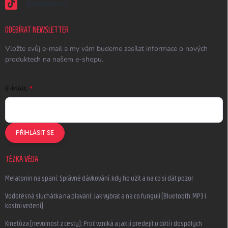
@earplugs.cz
ODEBÍRAT NEWSLETTER
Vložte svůj e-mail a my vám budeme zasílat informace o nových
produktech na našem e-shopu.
E-MAIL
PŘIHLÁSIT SE
TĚŽKÁ VĚDA
Melatonin na spaní: Správné dávkování, kdy ho užít a na co si dát pozor
Vodotěsná sluchátka na plavání: Jak vybrat a na co fungují (Bluetooth, MP3 i
kostní vedení)
Kinetóza (nevolnost z cesty): Proč vzniká a jak jí předejít u dětí i dospělých