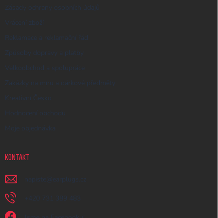
Zásady ochrany osobních údajů
Vrácení zboží
Reklamace a reklamační řád
Způsoby dopravy a platby
Velkoobchod a spolupráce
Zakázky na míru a dárkové předměty
Kreativní Česko
Hodnocení obchodu
Moje objednávka
KONTAKT
napiste
@
earplugs.cz
+420 731 389 483
Jsme na Facebooku!