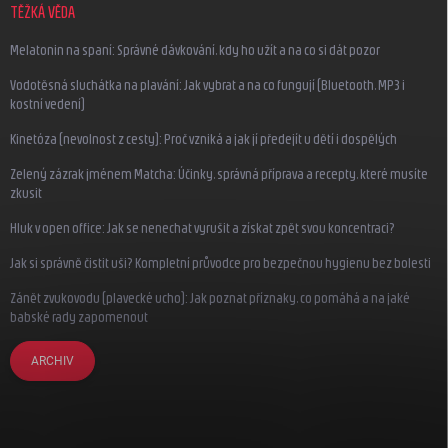
TĚŽKÁ VĚDA
Melatonin na spaní: Správné dávkování, kdy ho užít a na co si dát pozor
Vodotěsná sluchátka na plavání: Jak vybrat a na co fungují (Bluetooth, MP3 i
kostní vedení)
Kinetóza (nevolnost z cesty): Proč vzniká a jak jí předejít u dětí i dospělých
Zelený zázrak jménem Matcha: Účinky, správná příprava a recepty, které musíte
zkusit
Hluk v open office: Jak se nenechat vyrušit a získat zpět svou koncentraci?
Jak si správně čistit uši? Kompletní průvodce pro bezpečnou hygienu bez bolesti
Zánět zvukovodu (plavecké ucho): Jak poznat příznaky, co pomáhá a na jaké
babské rady zapomenout
ARCHIV