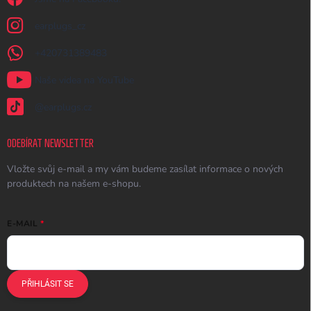
earplugs_cz
+420731389483
Naše videa na YouTube
@earplugs.cz
ODEBÍRAT NEWSLETTER
Vložte svůj e-mail a my vám budeme zasílat informace o nových
produktech na našem e-shopu.
E-MAIL
PŘIHLÁSIT SE