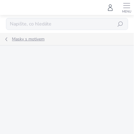
Přejít
na
obsah
HLEDAT
Masky s motivem