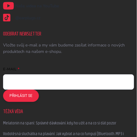
Naše videa na YouTube
@earplugs.cz
ODEBÍRAT NEWSLETTER
Vložte svůj e-mail a my vám budeme zasílat informace o nových
produktech na našem e-shopu.
E-MAIL
PŘIHLÁSIT SE
TĚŽKÁ VĚDA
Melatonin na spaní: Správné dávkování, kdy ho užít a na co si dát pozor
Vodotěsná sluchátka na plavání: Jak vybrat a na co fungují (Bluetooth, MP3 i