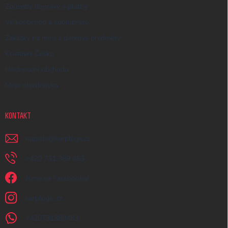
Způsoby dopravy a platby
Velkoobchod a spolupráce
Zakázky na míru a dárkové předměty
Kreativní Česko
Hodnocení obchodu
Moje objednávka
KONTAKT
napiste
@
earplugs.cz
+420 731 389 483
Jsme na Facebooku!
earplugs_cz
+420731389483