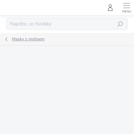
Přejít
na
obsah
HLEDAT
Masky s motivem