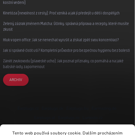
kostní vedení)
Kinetóza (nevolnost z cesty): Proč vzniká a jak jí předejít u dětí i dospělých
Zelený zázrak jménem Matcha: Účinky, správná příprava a recepty, které musíte
zkusit
Hluk v open office: Jak se nenechat vyrušit a získat zpět svou koncentraci?
Jak si správně čistit uši? Kompletní průvodce pro bezpečnou hygienu bez bolesti
Zánět zvukovodu (plavecké ucho): Jak poznat příznaky, co pomáhá a na jaké
babské rady zapomenout
ARCHIV
Earplugs.cz
Earplugs.sk
Earplugs.hu
Earmazing.de
Earplugs.at
Earplugs.ro
Lunesto.cz
Tento web používá soubory cookie. Dalším procházením