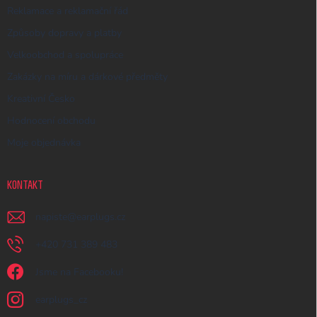
Reklamace a reklamační řád
Způsoby dopravy a platby
Velkoobchod a spolupráce
Zakázky na míru a dárkové předměty
Kreativní Česko
Hodnocení obchodu
Moje objednávka
KONTAKT
napiste
@
earplugs.cz
+420 731 389 483
Jsme na Facebooku!
earplugs_cz