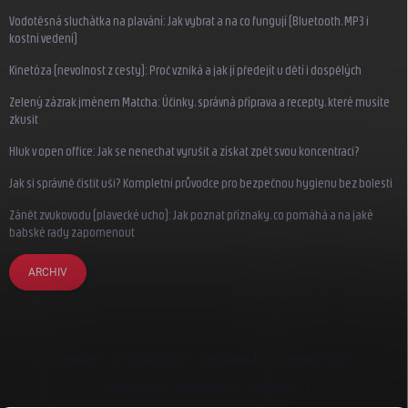
Vodotěsná sluchátka na plavání: Jak vybrat a na co fungují (Bluetooth, MP3 i
kostní vedení)
Kinetóza (nevolnost z cesty): Proč vzniká a jak jí předejít u dětí i dospělých
Zelený zázrak jménem Matcha: Účinky, správná příprava a recepty, které musíte
zkusit
Hluk v open office: Jak se nenechat vyrušit a získat zpět svou koncentraci?
Jak si správně čistit uši? Kompletní průvodce pro bezpečnou hygienu bez bolesti
Zánět zvukovodu (plavecké ucho): Jak poznat příznaky, co pomáhá a na jaké
babské rady zapomenout
ARCHIV
Earplugs.cz
Earplugs.sk
Earplugs.hu
Earmazing.de
Earplugs.at
Earplugs.ro
Lunesto.cz