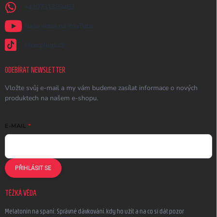
+420731389483
Naše videa na YouTube
@earplugs.cz
ODEBÍRAT NEWSLETTER
Vložte svůj e-mail a my vám budeme zasílat informace o nových
produktech na našem e-shopu.
E-MAIL
PŘIHLÁSIT SE
TĚŽKÁ VĚDA
Melatonin na spaní: Správné dávkování, kdy ho užít a na co si dát pozor