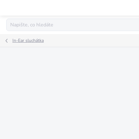
Přejít
na
obsah
In-Ear sluchátka