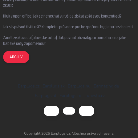
zkusit
Hluk v open office: Jak se nenechat vyrušit a získat zpět svou koncentraci?
Jak si správně čistit uši? Kompletní průvodce pro bezpečnou hygienu bez bolesti
Zánět zvukovodu (plavecké ucho): Jak poznat příznaky, co pomáhá a na jaké
babské rady zapomenout
ARCHIV
Earplugs.cz
Earplugs.sk
Earplugs.hu
Earmazing.de
Earplugs.at
Earplugs.ro
Lunesto.cz
Copyright 2026
Earplugs.cz
. Všechna práva vyhrazena.