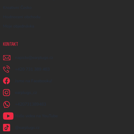
Kreativní Česko
Hodnocení obchodu
Moje objednávka
KONTAKT
napiste
@
earplugs.cz
+420 731 389 483
Jsme na Facebooku!
earplugs_cz
+420731389483
Naše videa na YouTube
@earplugs.cz