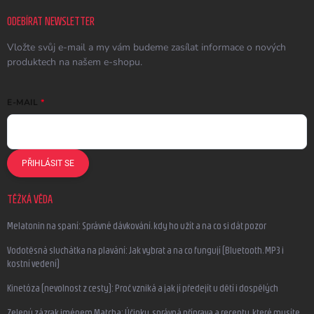
ODEBÍRAT NEWSLETTER
Vložte svůj e-mail a my vám budeme zasílat informace o nových
produktech na našem e-shopu.
E-MAIL
PŘIHLÁSIT SE
TĚŽKÁ VĚDA
Melatonin na spaní: Správné dávkování, kdy ho užít a na co si dát pozor
Vodotěsná sluchátka na plavání: Jak vybrat a na co fungují (Bluetooth, MP3 i
kostní vedení)
Kinetóza (nevolnost z cesty): Proč vzniká a jak jí předejít u dětí i dospělých
Zelený zázrak jménem Matcha: Účinky, správná příprava a recepty, které musíte