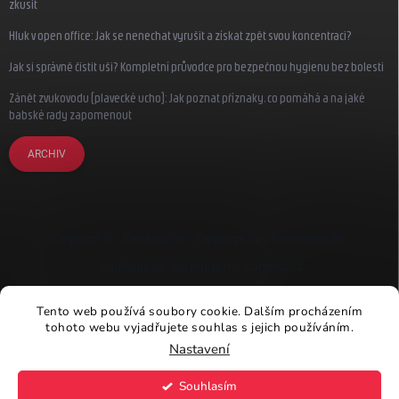
zkusit
Hluk v open office: Jak se nenechat vyrušit a získat zpět svou koncentraci?
Jak si správně čistit uši? Kompletní průvodce pro bezpečnou hygienu bez bolesti
Zánět zvukovodu (plavecké ucho): Jak poznat příznaky, co pomáhá a na jaké
babské rady zapomenout
ARCHIV
Earplugs.cz
Earplugs.sk
Earplugs.hu
Earmazing.de
Earplugs.at
Earplugs.ro
Lunesto.cz
Tento web používá soubory cookie. Dalším procházením
tohoto webu vyjadřujete souhlas s jejich používáním.
Nastavení
Copyright 2026
Earplugs.cz
. Všechna práva vyhrazena.
Souhlasím