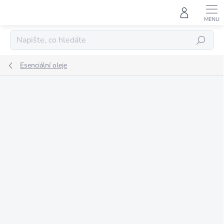
Přejít
na
obsah
HLEDAT
Esenciální oleje