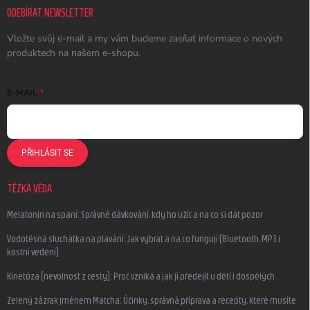
ODEBÍRAT NEWSLETTER
Vložte svůj e-mail a my vám budeme zasílat informace o nových
produktech na našem e-shopu.
E-MAIL
PŘIHLÁSIT SE
TĚŽKÁ VĚDA
Melatonin na spaní: Správné dávkování, kdy ho užít a na co si dát pozor
Vodotěsná sluchátka na plavání: Jak vybrat a na co fungují (Bluetooth, MP3 i
kostní vedení)
Kinetóza (nevolnost z cesty): Proč vzniká a jak jí předejít u dětí i dospělých
Zelený zázrak jménem Matcha: Účinky, správná příprava a recepty, které musíte