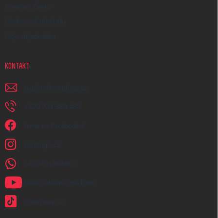
Kreativní Česko
Hodnocení obchodu
Moje objednávka
KONTAKT
napiste
@
earplugs.cz
+420 731 389 483
Jsme na Facebooku!
earplugs_cz
+420731389483
Naše videa na YouTube
@earplugs.cz