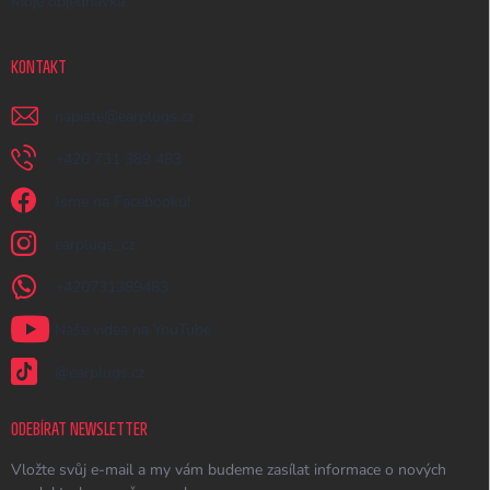
Moje objednávka
KONTAKT
napiste
@
earplugs.cz
+420 731 389 483
Jsme na Facebooku!
earplugs_cz
+420731389483
Naše videa na YouTube
@earplugs.cz
ODEBÍRAT NEWSLETTER
Vložte svůj e-mail a my vám budeme zasílat informace o nových