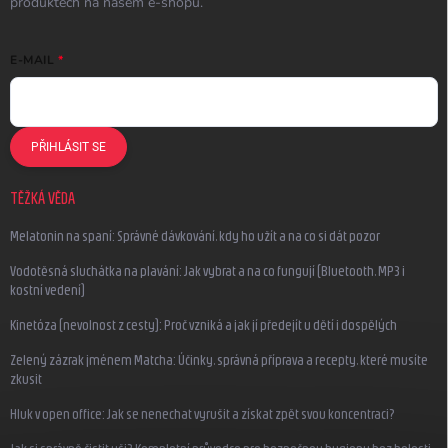
produktech na našem e-shopu.
E-MAIL
PŘIHLÁSIT SE
TĚŽKÁ VĚDA
Melatonin na spaní: Správné dávkování, kdy ho užít a na co si dát pozor
Vodotěsná sluchátka na plavání: Jak vybrat a na co fungují (Bluetooth, MP3 i
kostní vedení)
Kinetóza (nevolnost z cesty): Proč vzniká a jak jí předejít u dětí i dospělých
Zelený zázrak jménem Matcha: Účinky, správná příprava a recepty, které musíte
zkusit
Hluk v open office: Jak se nenechat vyrušit a získat zpět svou koncentraci?