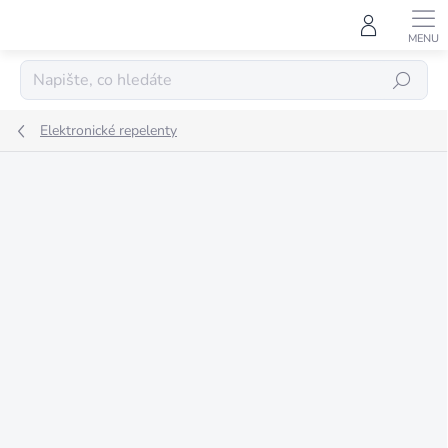
Přejít
na
obsah
HLEDAT
Elektronické repelenty