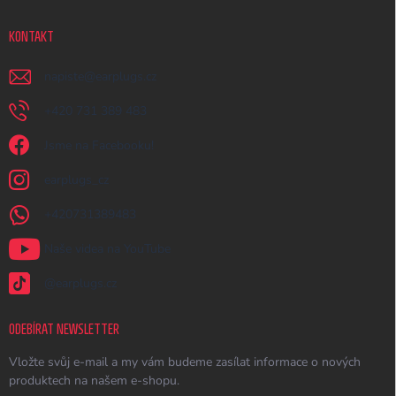
KONTAKT
napiste
@
earplugs.cz
+420 731 389 483
Jsme na Facebooku!
earplugs_cz
+420731389483
Naše videa na YouTube
@earplugs.cz
ODEBÍRAT NEWSLETTER
Vložte svůj e-mail a my vám budeme zasílat informace o nových
produktech na našem e-shopu.