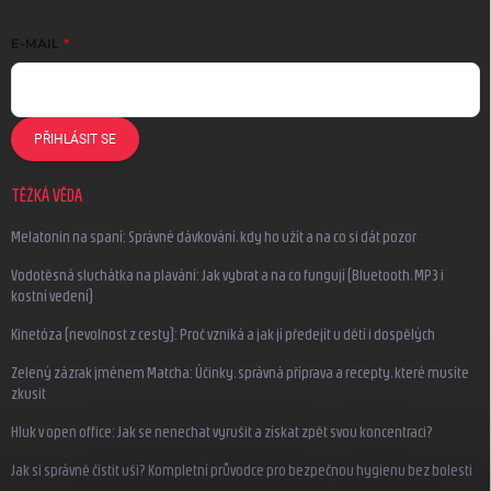
E-MAIL
PŘIHLÁSIT SE
TĚŽKÁ VĚDA
Melatonin na spaní: Správné dávkování, kdy ho užít a na co si dát pozor
Vodotěsná sluchátka na plavání: Jak vybrat a na co fungují (Bluetooth, MP3 i
kostní vedení)
Kinetóza (nevolnost z cesty): Proč vzniká a jak jí předejít u dětí i dospělých
Zelený zázrak jménem Matcha: Účinky, správná příprava a recepty, které musíte
zkusit
Hluk v open office: Jak se nenechat vyrušit a získat zpět svou koncentraci?
Jak si správně čistit uši? Kompletní průvodce pro bezpečnou hygienu bez bolesti